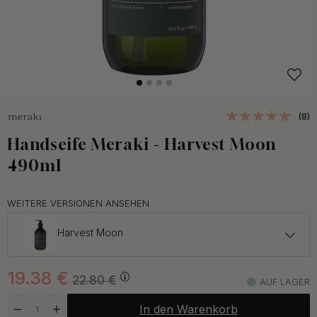
(8)
Handseife Meraki - Harvest Moon
490ml
WEITERE VERSIONEN ANSEHEN
Harvest Moon
19.38 €
22.80 €
19.38
€
Linen Dew
22.80
€
AUF LAGER
Auf Lager
In den Warenkorb
19.38 €
22.80 €