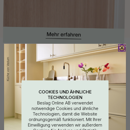
Kaufen Sie zusammen mit
15
15
POPULAR
COOKIES UND ÄHNLICHE
TECHNOLOGIEN
Beslag Online AB verwendet
notwendige Cookies und ähnliche
Technologien, damit die Website
ordnungsgemäß funktioniert. Mit Ihrer
3M-KLEBEBAND
114
108
WOULD YOU RATHER VISIT?
Einwilligung verwenden wir außerdem
3M
Base Seifenspender Halter &