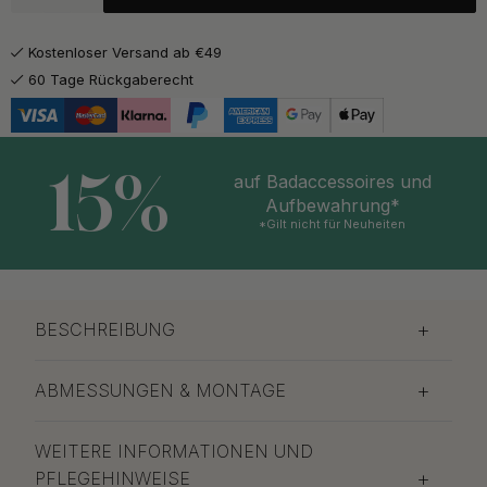
Meadow Bliss
Auf Lager
Kostenloser Versand ab €49
19.38 €
22.80 €
Northern Dawn
60 Tage Rückgaberecht
Auf Lager
15%
auf Badaccessoires und
Aufbewahrung*
*Gilt nicht für Neuheiten
BESCHREIBUNG
ABMESSUNGEN & MONTAGE
WEITERE INFORMATIONEN UND
PFLEGEHINWEISE