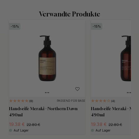
Verwandte Produkte
15
15
PASSEND FÜR BASE
8
4
Handseife Meraki - Northern Dawn
Handseife Meraki - Mea
490ml
490ml
19.38
19.38
22.80
22.80
Auf Lager
Auf Lager