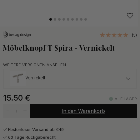
(5)
Möbelknopf T Spira - Vernickelt
WEITERE VERSIONEN ANSEHEN
Vernickelt
15.50 €
15.50
€
Mattschwarz
AUF LAGER
Auf Lager
In den Warenkorb
15.50 €
Poliertes Messing
Auf Lager
Kostenloser Versand ab €49
60 Tage Rückgaberecht