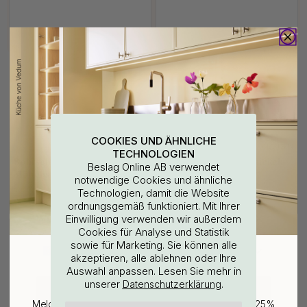
COOKIES UND ÄHNLICHE
+ LÄNGEN
127
11
TECHNOLOGIEN
Bohrschablone für
Möbelgriff Spira - Vernickelt
Beslag Online AB verwendet
Möbelgriffe & Möbelknöpfe
notwendige Cookies und ähnliche
Technologien, damit die Website
7 €
ab 18 €
ordnungsgemäß funktioniert. Mit Ihrer
Auf Lager
Auf Lager
WOULD YOU RATHER VISIT?
Einwilligung verwenden wir außerdem
Cookies für Analyse und Statistik
sowie für Marketing. Sie können alle
EU
25% Rabatt auf deinen
akzeptieren, alle ablehnen oder Ihre
Auswahl anpassen. Lesen Sie mehr in
günstigsten Artikel
unserer
.
Datenschutzerklärung
CHANGE COUNTRY
Melde dich für unseren Newsletter an und erhalte 25%