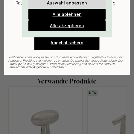
Auswahl anpassen
Rabatt auf den günstigsten Artikel deiner Bestellung –
plus Inspiration und exklusive Angebote.
Alle ablehnen
Gültig bis zum 31. August
E-mail
Alle akzeptieren
WANDBEFESTIGUNG
10
Schraubestift M4x50mm 1st
1.10 €
Angebot sichern
Auf Lager
*
Mit deiner Anmeldung erklärst du dich damit einverstanden, regelmäßig E-Mails über
Angebote, Produkte und Aktionen zu erhalten. Du kannst dich jederzeit abmelden. Der
Rabatt gilt für den günstigsten Artikel deiner Bestellung und ist nicht mit anderen
Rabattcodes oder Angeboten kombinierbar.
Verwandte Produkte