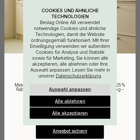
Möbelgriffe & Möbelknöpfe
Mattschwarz
COOKIES UND ÄHNLICHE
7 €
24 €
TECHNOLOGIEN
Auf Lager
Auf Lager
Beslag Online AB verwendet
notwendige Cookies und ähnliche
Technologien, damit die Website
ordnungsgemäß funktioniert. Mit Ihrer
WOULD YOU RATHER VISIT?
Einwilligung verwenden wir außerdem
Cookies für Analyse und Statistik
sowie für Marketing. Sie können alle
EU
25% Rabatt auf deinen
akzeptieren, alle ablehnen oder Ihre
Auswahl anpassen. Lesen Sie mehr in
günstigsten Artikel
unserer
.
Datenschutzerklärung
CHANGE COUNTRY
Melde dich für unseren Newsletter an und erhalte 25%
Auswahl anpassen
Rabatt auf den günstigsten Artikel deiner Bestellung –
plus Inspiration und exklusive Angebote.
+ LÄNGEN
+ FARBEN
1
Möbelgriff Vibe Grip -
Möbelknopf Vibe Grip -
Alle ablehnen
Gültig bis zum 31. August
Mattschwarz
Mattschwarz
E-mail
Alle akzeptieren
ab 18.50 €
11 €
Auf Lager
Auf Lager
Angebot sichern