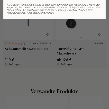
*
Mit deiner Anmeldung erklärst du dich damit einverstanden, regelmäßig E-Mails über
Angebote, Produkte und Aktionen zu erhalten. Du kannst dich jederzeit abmelden. Der
Rabatt gilt für den günstigsten Artikel deiner Bestellung und ist nicht mit anderen
Rabattcodes oder Angeboten kombinierbar.
WANDBEFESTIGUNG
+ FARBEN
10
Schraubestift M4x50mm 1st
Türgriff Vibe Grip -
Mattschwarz
1.10 €
ab 126 €
Auf Lager
Auf Lager
Verwandte Produkte