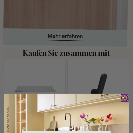
Kaufen Sie zusammen mit
+ FARBEN
127
1
Bohrschablone für
Haken Vibe Grip -