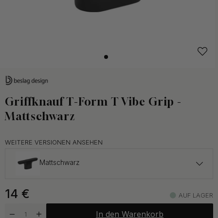
Griffknauf T-Form T Vibe Grip -
Mattschwarz
WEITERE VERSIONEN ANSEHEN
Mattschwarz
17.50 €
14
€
Dunkelbronze
AUF LAGER
Auf Lager
In den Warenkorb