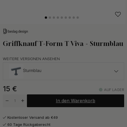
Griffknauf T-Form T Viva - Sturmblau
WEITERE VERSIONEN ANSEHEN
Sturmblau
19.50 €
15
€
Brünierte Messing
AUF LAGER
Auf Lager
In den Warenkorb
17.50 €
Poliertes Chrom
Auf Lager
Kostenloser Versand ab €49
17.50 €
Gebürsteter Edelstahl
60 Tage Rückgaberecht
Kommt bald auf Lager