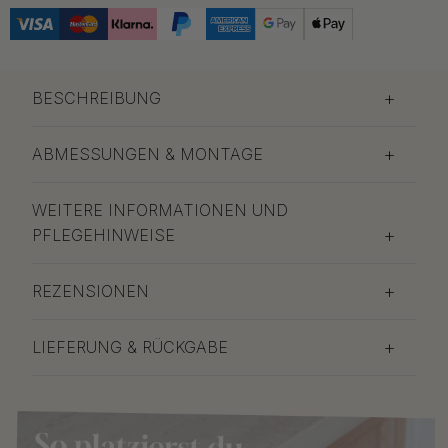
18.50 €
Gebürstetes Unbehandeltes
Kommt bald auf
Messing
Lager
BESCHREIBUNG
15 €
Graphitgrau
Auf Lager
ABMESSUNGEN & MONTAGE
15 €
Gris Calcaire
Auf Lager
WEITERE INFORMATIONEN UND
15 €
PFLEGEHINWEISE
Mattschwarz
Auf Lager
REZENSIONEN
19.50 €
Poliertes Messing
Auf Lager
LIEFERUNG & RÜCKGABE
14.50 €
Salbeigrün
Auf Lager