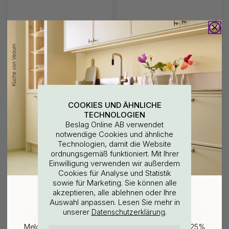
COOKIES UND ÄHNLICHE
+ LÄNGEN
127
TECHNOLOGIEN
Bohrschablone für
Kantengriff Side - Sturmblau
Beslag Online AB verwendet
Möbelgriffe & Möbelknöpfe
notwendige Cookies und ähnliche
Technologien, damit die Website
7 €
ab 7.20 €
ordnungsgemäß funktioniert. Mit Ihrer
Auf Lager
Auf Lager
WOULD YOU RATHER VISIT?
Einwilligung verwenden wir außerdem
Cookies für Analyse und Statistik
sowie für Marketing. Sie können alle
EU
25% Rabatt auf deinen
akzeptieren, alle ablehnen oder Ihre
Auswahl anpassen. Lesen Sie mehr in
günstigsten Artikel
unserer
.
Datenschutzerklärung
CHANGE COUNTRY
Melde dich für unseren Newsletter an und erhalte 25%