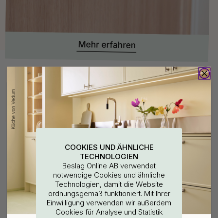
Kaufen Sie zusammen mit
COOKIES UND ÄHNLICHE
TECHNOLOGIEN
Beslag Online AB verwendet
notwendige Cookies und ähnliche
Technologien, damit die Website
+ FARBEN
+ LÄNGEN
1
13
ordnungsgemäß funktioniert. Mit Ihrer
Griffknauf T-Form T Vibe
Möbelgriff Vibe Plain -
WOULD YOU RATHER VISIT?
Einwilligung verwenden wir außerdem
Plain - Dunkelbronze
Dunkelbronze
Cookies für Analyse und Statistik