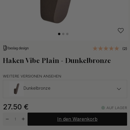
(2)
Haken Vibe Plain - Dunkelbronze
WEITERE VERSIONEN ANSEHEN
Dunkelbronze
24 €
27.50
€
Edelstahl-Optik
AUF LAGER
Auf Lager
In den Warenkorb
24 €
Mattschwarz
Auf Lager