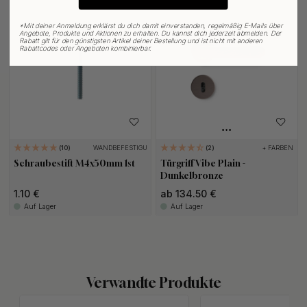
*
Mit deiner Anmeldung erklärst du dich damit einverstanden, regelmäßig E-Mails über
Angebote, Produkte und Aktionen zu erhalten. Du kannst dich jederzeit abmelden. Der
Rabatt gilt für den günstigsten Artikel deiner Bestellung und ist nicht mit anderen
Rabattcodes oder Angeboten kombinierbar.
WANDBEFESTIGUNG
+ FARBEN
10
2
Schraubestift M4x50mm 1st
Türgriff Vibe Plain -
Dunkelbronze
1.10 €
ab 134.50 €
Auf Lager
Auf Lager
Verwandte Produkte