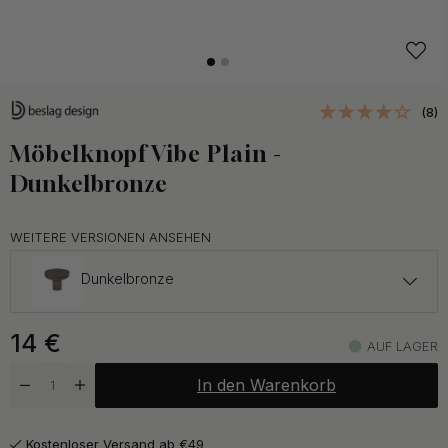
(8)
Möbelknopf Vibe Plain -
Dunkelbronze
WEITERE VERSIONEN ANSEHEN
Dunkelbronze
11 €
14
€
Edelstahl-Optik
AUF LAGER
Auf Lager
In den Warenkorb
11 €
Mattschwarz
Auf Lager
Kostenloser Versand ab €49