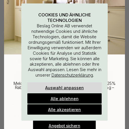
+ FARBEN
127
1
Bohrschablone für
Griffknauf T-Form T Vibe
COOKIES UND ÄHNLICHE
Möbelgriffe & Möbelknöpfe
Plain - Dunkelbronze
TECHNOLOGIEN
7 €
17.50 €
Beslag Online AB verwendet
Auf Lager
Auf Lager
notwendige Cookies und ähnliche
Technologien, damit die Website
ordnungsgemäß funktioniert. Mit Ihrer
WOULD YOU RATHER VISIT?
Einwilligung verwenden wir außerdem
Cookies für Analyse und Statistik
sowie für Marketing. Sie können alle
EU
25% Rabatt auf deinen
akzeptieren, alle ablehnen oder Ihre
Auswahl anpassen. Lesen Sie mehr in
günstigsten Artikel
unserer
.
Datenschutzerklärung
CHANGE COUNTRY
Melde dich für unseren Newsletter an und erhalte 25%
Auswahl anpassen
Rabatt auf den günstigsten Artikel deiner Bestellung –
plus Inspiration und exklusive Angebote.
+ FARBEN
+ LÄNGEN
2
13
Alle ablehnen
Gültig bis zum 31. August
Haken Vibe Plain -
Möbelgriff Vibe Plain -
E-mail
Dunkelbronze
Dunkelbronze
Alle akzeptieren
27.50 €
ab 24 €
Auf Lager
Auf Lager
Angebot sichern