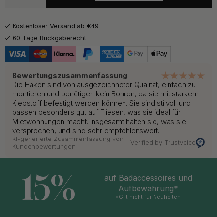
6.80 €
8 €
Mattschwarz
Auf Lager
Kostenloser Versand ab €49
7.23 €
8.50 €
Poliertes Messing
60 Tage Rückgaberecht
Auf Lager
Bewertungszusammenfassung
Die Haken sind von ausgezeichneter Qualität, einfach zu
montieren und benötigen kein Bohren, da sie mit starkem
Klebstoff befestigt werden können. Sie sind stilvoll und
passen besonders gut auf Fliesen, was sie ideal für
Mietwohnungen macht. Insgesamt halten sie, was sie
versprechen, und sind sehr empfehlenswert.
KI-generierte Zusammenfassung von
Verified by Trustvoice
Kundenbewertungen
15%
auf Badaccessoires und
Aufbewahrung*
*Gilt nicht für Neuheiten