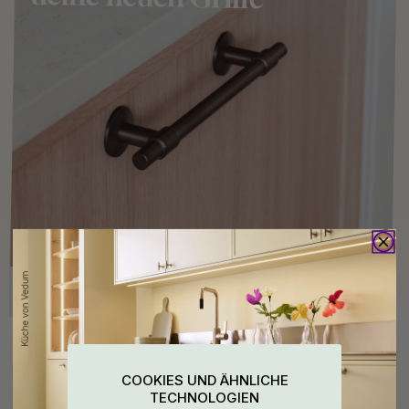
Kaufen Sie zusammen mit
COOKIES UND ÄHNLICHE
15
15
TECHNOLOGIEN