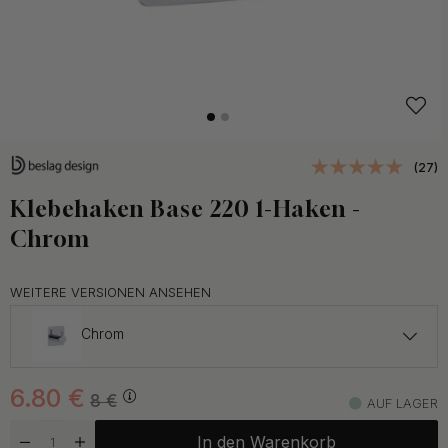
(27)
Klebehaken Base 220 1-Haken -
Chrom
WEITERE VERSIONEN ANSEHEN
Chrom
6.80 €
8 €
6.80
€
Gebürsteter Edelstahl Stahl
8
€
AUF LAGER
Auf Lager
In den Warenkorb