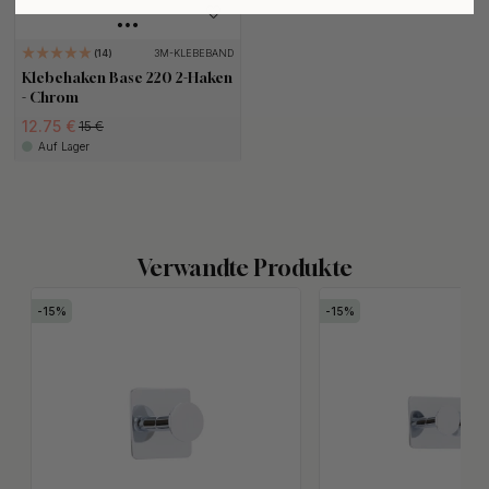
3M-KLEBEBAND
14
Klebehaken Base 220 2-Haken
- Chrom
12.75 €
15 €
Auf Lager
Verwandte Produkte
15
15