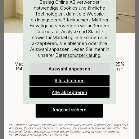
Beslag Online AB verwendet
notwendige Cookies und ähnliche
Technologien, damit die Website
ordnungsgemäß funktioniert. Mit Ihrer
WOULD YOU RATHER VISIT?
Einwilligung verwenden wir außerdem
Cookies für Analyse und Statistik
sowie für Marketing. Sie können alle
EU
25% Rabatt auf deinen
akzeptieren, alle ablehnen oder Ihre
Auswahl anpassen. Lesen Sie mehr in
günstigsten Artikel
3M-KLEBEBAND
114
12
unserer
.
Datenschutzerklärung
CHANGE COUNTRY
3M
Base 200 Handtuchhalter -
Melde dich für unseren Newsletter an und erhalte 25%
Oberflächenreinigungstuch
Chrom
Auswahl anpassen
Rabatt auf den günstigsten Artikel deiner Bestellung –
plus Inspiration und exklusive Angebote.
3.06 €
29.75 €
3.60 €
35 €
Auf Lager
Auf Lager
Alle ablehnen
Gültig bis zum 31. August
E-mail
Alle akzeptieren
15
POPULAR
Angebot sichern
*
Mit deiner Anmeldung erklärst du dich damit einverstanden, regelmäßig E-Mails über
Angebote, Produkte und Aktionen zu erhalten. Du kannst dich jederzeit abmelden. Der
Rabatt gilt für den günstigsten Artikel deiner Bestellung und ist nicht mit anderen
Rabattcodes oder Angeboten kombinierbar.