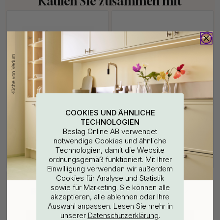
Kaufen Sie zusammen mit
COOKIES UND ÄHNLICHE
3M-KLEBEBAND
TECHNOLOGIEN
114
12
Beslag Online AB verwendet
3M
Base 200 Handtuchhalter -
Oberflächenreinigungstuch
Chrom
notwendige Cookies und ähnliche
Technologien, damit die Website
3.60 €
35 €
ordnungsgemäß funktioniert. Mit Ihrer
Auf Lager
Auf Lager
WOULD YOU RATHER VISIT?
Einwilligung verwenden wir außerdem
Cookies für Analyse und Statistik
POPULAR
sowie für Marketing. Sie können alle
EU
25% Rabatt auf deinen
akzeptieren, alle ablehnen oder Ihre
Auswahl anpassen. Lesen Sie mehr in
günstigsten Artikel
unserer
.
Datenschutzerklärung
CHANGE COUNTRY