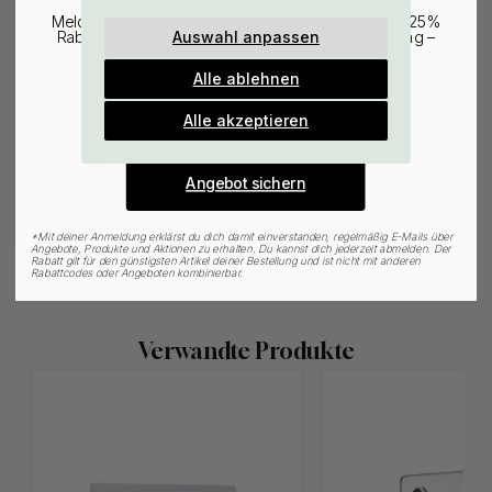
Melde dich für unseren Newsletter an und erhalte 25%
Auswahl anpassen
Rabatt auf den günstigsten Artikel deiner Bestellung –
plus Inspiration und exklusive Angebote.
Alle ablehnen
Gültig bis zum 31. August
E-mail
Alle akzeptieren
3M-KLEBEBAND
22
Klebehaken Base 220 3-Haken
- Chrom
Angebot sichern
21 €
Auf Lager
*
Mit deiner Anmeldung erklärst du dich damit einverstanden, regelmäßig E-Mails über
Angebote, Produkte und Aktionen zu erhalten. Du kannst dich jederzeit abmelden. Der
Rabatt gilt für den günstigsten Artikel deiner Bestellung und ist nicht mit anderen
Rabattcodes oder Angeboten kombinierbar.
Verwandte Produkte