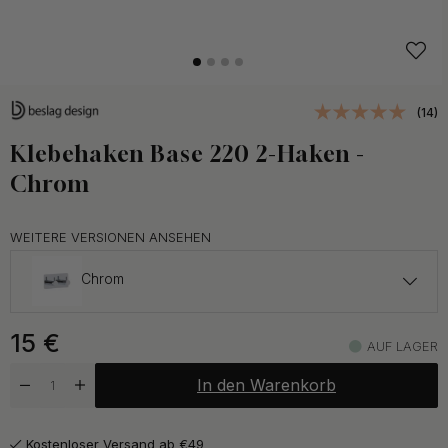
(14)
Klebehaken Base 220 2-Haken -
Chrom
WEITERE VERSIONEN ANSEHEN
Chrom
15 €
15
€
Gebürsteter Edelstahl Stahl
AUF LAGER
Auf Lager
In den Warenkorb
15 €
Mattschwarz
Auf Lager
Kostenloser Versand ab €49