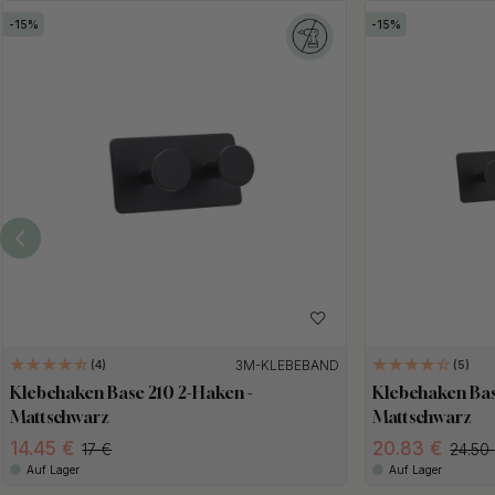
15
15
3M-KLEBEBAND
4
5
Klebehaken Base 210 2-Haken -
Klebehaken Bas
Mattschwarz
Mattschwarz
14.45
20.83
17
24.50
Auf Lager
Auf Lager