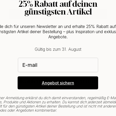
25% Rabatt auf deinen
günstigsten Artikel
CHANGE COUNTRY
e dich für unseren Newsletter an und erhalte 25% Rabatt au
stigsten Artikel deiner Bestellung – plus Inspiration und exklus
Angebote.
Gültig bis zum 31. August
E-mail
Kaufen Sie zusammen mit
Angebot sichern
ner Anmeldung erklärst du dich damit einverstanden, regelmäßig E-Mai
, Produkte und Aktionen zu erhalten. Du kannst dich jederzeit abmeld
lt für den günstigsten Artikel deiner Bestellung und ist nicht mit andere
des oder Angeboten kombinierbar.