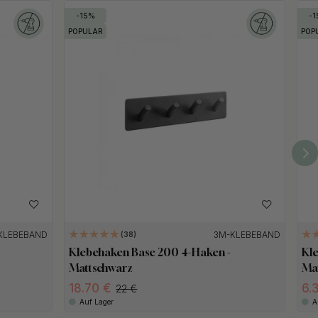
15
1
POPULAR
POP
KLEBEBAND
3M-KLEBEBAND
38
Klebehaken Base 200 4-Haken -
Kl
Mattschwarz
Ma
18.70
6.
22
Auf Lager
A