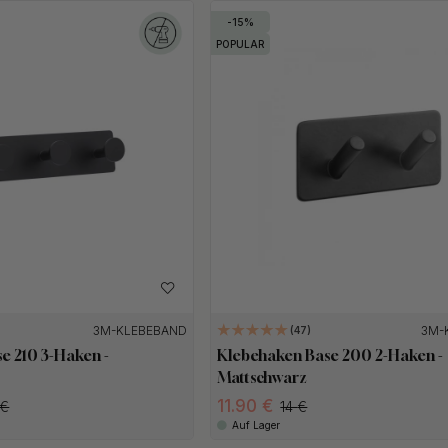
15
POPULAR
3M-KLEBEBAND
3M-
47
e 210 3-Haken -
Klebehaken Base 200 2-Haken -
Mattschwarz
11.90
14
Auf Lager