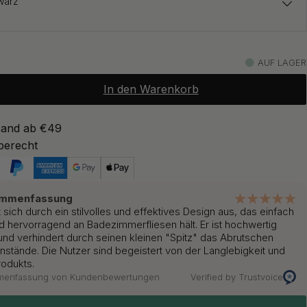
warz
12.75 €
15 €
AUF LAGER
Auf Lager
In den Warenkorb
12.75 €
15 €
ter Edelstahl Stahl
Auf Lager
sand ab €49
berecht
13.60 €
16 €
s Messing
Auf Lager
ammenfassung
sich durch ein stilvolles und effektives Design aus, das einfach
 und hervorragend an Badezimmerfliesen hält. Er ist hochwertig
 und verhindert durch seinen kleinen "Spitz" das Abrutschen
stände. Die Nutzer sind begeistert von der Langlebigkeit und
rodukts.
mmenfassung von Kundenbewertungen
Verified by Trustvoice