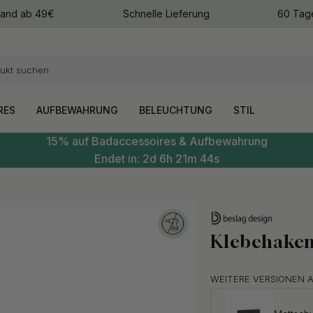
sand ab 49€
Schnelle Lieferung
60 Tag
arben
arben
RES
AUFBEWAHRUNG
BELEUCHTUNG
STIL
15% auf Badaccessoires & Aufbewahrung
Endet in:
2d
6h
21m
43s
Klebehaken
WEITERE VERSIONEN 