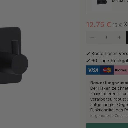
Mattsch
12.75
€
Chrom
15
€
Gebürste
Kostenloser Ver
60 Tage Rückga
Polierte
Bewertungszus
Der Haken zeichnet 
zu installieren ist
verarbeitet, robust
aufgehängter Gegen
Funktionalität des P
KI-generierte Zusa