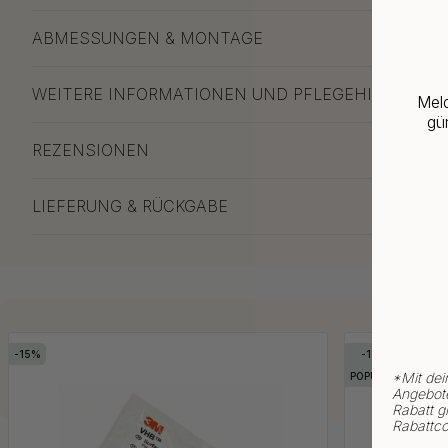
ABMESSUNGEN & MONTAGE
WEITERE INFORMATIONEN UND PFLEGEHINWEISE
Meld
gün
REZENSIONEN
LIEFERUNG & RÜCKGABE
15
15
*
Mit dei
POPULAR
Angebote
Rabatt gi
Rabattco