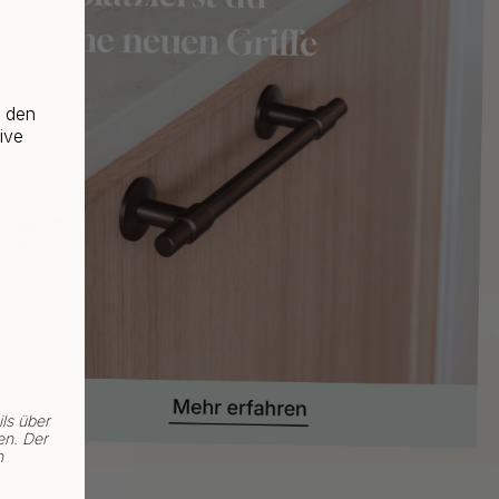
f den
ive
ls über
en. Der
n