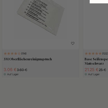
114
122
3M Oberflächenreinigungstuch
Base Seifenspe
Mattschwarz
3.06 €
21.25 €
3.60 €
25 €
Auf Lager
Auf Lager