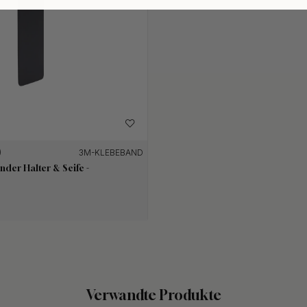
3M-KLEBEBAND
nder Halter & Seife -
Verwandte Produkte