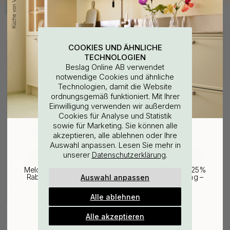
Kaufen Sie zusammen mit
COOKIES UND ÄHNLICHE
TECHNOLOGIEN
Beslag Online AB verwendet
notwendige Cookies und ähnliche
Technologien, damit die Website
ordnungsgemäß funktioniert. Mit Ihrer
WOULD YOU RATHER VISIT?
Einwilligung verwenden wir außerdem
Cookies für Analyse und Statistik
sowie für Marketing. Sie können alle
EU
25% Rabatt auf deinen
akzeptieren, alle ablehnen oder Ihre
Auswahl anpassen. Lesen Sie mehr in
günstigsten Artikel
unserer
.
Datenschutzerklärung
127
CHANGE COUNTRY
Bohrschablone für
Melde dich für unseren Newsletter an und erhalte 25%
Möbelgriffe & Möbelknöpfe
Auswahl anpassen
Rabatt auf den günstigsten Artikel deiner Bestellung –
plus Inspiration und exklusive Angebote.
7 €
Alle ablehnen
Auf Lager
Gültig bis zum 31. August
E-mail
Alle akzeptieren