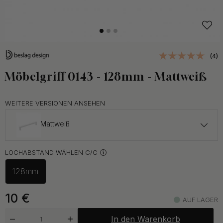
(4)
Möbelgriff 0143 - 128mm - Mattweiß
WEITERE VERSIONEN ANSEHEN
Mattweiß
10 €
LOCHABSTAND WÄHLEN C/C
Poliertes Messing
Auf Lager
128mm
ab 10 €
Chrom
Auf Lager
10
€
AUF LAGER
ab 10 €
In den Warenkorb
Auf Lager