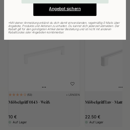
Angebot sichern
Verwandte Produkte
*
Mit deiner Anmeldung erklärst du dich damit einverstanden, regelmäßig E-Mails über
Angebote, Produkte und Aktionen zu erhalten. Du kannst dich jederzeit abmelden. Der
Rabatt gilt für den günstigsten Artikel deiner Bestellung und ist nicht mit anderen
Rabattcodes oder Angeboten kombinierbar.
+ LÄNGEN
12
Möbelgriff 0143 - Weiß
Möbelgriff Luv - Mattwe
10
22.50
Auf Lager
Auf Lager