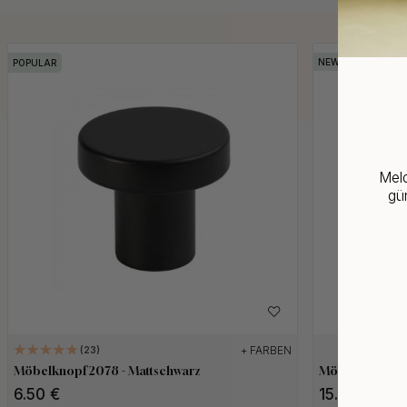
POPULAR
Meld
gün
+ FARBEN
23
Möbelknopf 2078 - Mattschwarz
Möbelknopf Sol
6.50 €
15.60 €