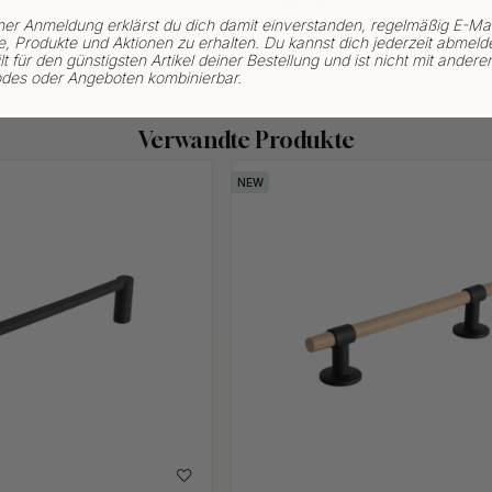
Auf Lager
ner Anmeldung erklärst du dich damit einverstanden, regelmäßig E-Mai
, Produkte und Aktionen zu erhalten. Du kannst dich jederzeit abmeld
lt für den günstigsten Artikel deiner Bestellung und ist nicht mit andere
des oder Angeboten kombinierbar.
Verwandte Produkte