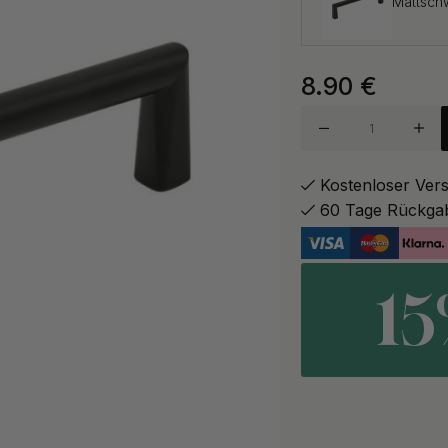
Mattsch
8.90
€
Edelstah
Kostenloser Ver
60 Tage Rückga
1