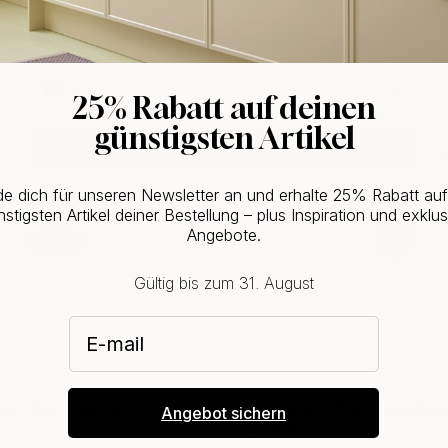
Kaufen Sie zusammen mit
WOULD YOU RATHER VISIT?
EU
25% Rabatt auf deinen
günstigsten Artikel
CHANGE COUNTRY
e dich für unseren Newsletter an und erhalte 25% Rabatt au
stigsten Artikel deiner Bestellung – plus Inspiration und exklus
Angebote.
Gültig bis zum 31. August
E-mail
+ FARBEN
o - 21mm - Mattschwarz
Möbelknopf T Petit - Mattschwa
Angebot sichern
14.80 €