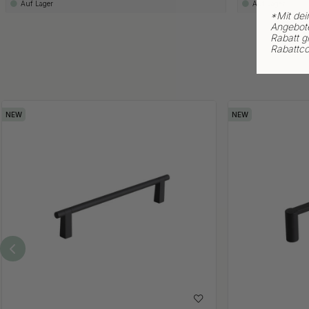
Auf Lager
Auf Lager
*
Mit dei
Angebote
Rabatt gi
Rabattco