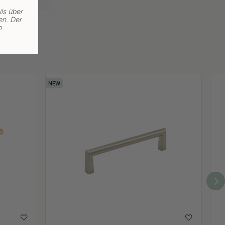
ls über
en. Der
n