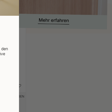
f den
ive
+ FARBEN
rz