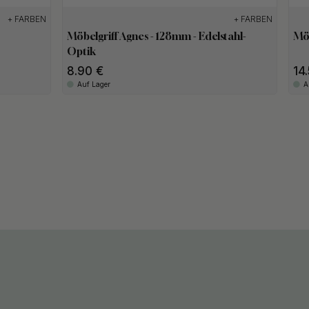
+ FARBEN
+ FARBEN
Möbelgriff Agnes - 128mm - Edelstahl-
Möb
Optik
8.90
14
Auf Lager
A