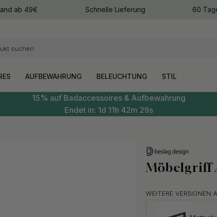
sand ab 49€
Schnelle Lieferung
60 Tag
arben
arben
RES
AUFBEWAHRUNG
BELEUCHTUNG
STIL
15% auf Badaccessoires & Aufbewahrung
Endet in:
1d
11h
42m
28s
Möbelgriff
WEITERE VERSIONEN 