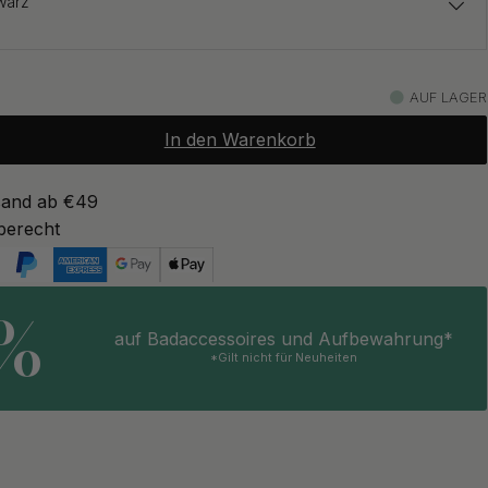
warz
8.90 €
l-Optik
AUF LAGER
Auf Lager
In den Warenkorb
sand ab €49
berecht
5%
auf Badaccessoires und Aufbewahrung*
*Gilt nicht für Neuheiten