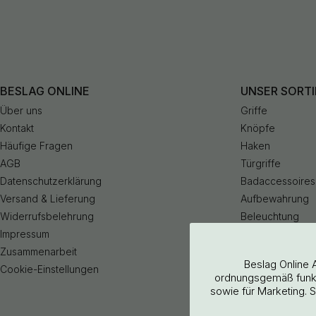
BESLAG ONLINE
UNSER SORT
Über uns
Griffe
Kontakt
Knöpfe
Häufige Fragen
Haken
AGB
Türgriffe
Datenschutzerklärung
Badaccessoires
Versand & Lieferung
Aufbewahrung
Widerrufsbelehrung
Beleuchtung
Impressum
Küchenarmatur
Zusammenarbeit
Outlet
Beslag Online 
Cookie-Einstellungen
ordnungsgemäß funkti
sowie für Marketing. 