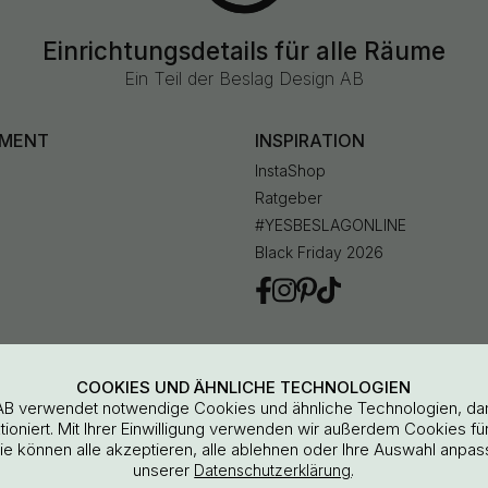
Einrichtungsdetails für alle Räume
Ein Teil der Beslag Design AB
IMENT
INSPIRATION
InstaShop
Ratgeber
#YESBESLAGONLINE
Black Friday 2026
en
COOKIES UND ÄHNLICHE TECHNOLOGIEN
AB verwendet notwendige Cookies und ähnliche Technologien, da
oniert. Mit Ihrer Einwilligung verwenden wir außerdem Cookies für 
Sie können alle akzeptieren, alle ablehnen oder Ihre Auswahl anpas
unserer
.
Datenschutzerklärung