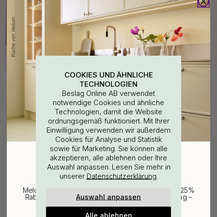
COOKIES UND ÄHNLICHE
TECHNOLOGIEN
Kaufen Sie zusammen mit
Beslag Online AB verwendet
notwendige Cookies und ähnliche
Technologien, damit die Website
ordnungsgemäß funktioniert. Mit Ihrer
WOULD YOU RATHER VISIT?
Einwilligung verwenden wir außerdem
Cookies für Analyse und Statistik
sowie für Marketing. Sie können alle
EU
25% Rabatt auf deinen
akzeptieren, alle ablehnen oder Ihre
Auswahl anpassen. Lesen Sie mehr in
günstigsten Artikel
unserer
.
Datenschutzerklärung
CHANGE COUNTRY
Melde dich für unseren Newsletter an und erhalte 25%
Auswahl anpassen
Rabatt auf den günstigsten Artikel deiner Bestellung –
plus Inspiration und exklusive Angebote.
127
Bohrschablone für
Alle ablehnen