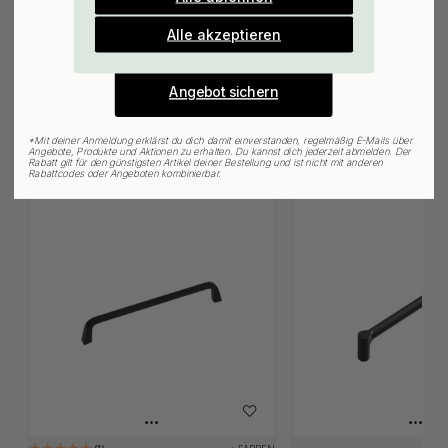
Gültig bis zum 31. August
Möbelgriffe & Möbelknöpfe
E-mail
Alle akzeptieren
7 €
Auf Lager
Angebot sichern
*
Mit deiner Anmeldung erklärst du dich damit einverstanden, regelmäßig E-Mails über
Angebote, Produkte und Aktionen zu erhalten. Du kannst dich jederzeit abmelden. Der
Rabatt gilt für den günstigsten Artikel deiner Bestellung und ist nicht mit anderen
Verwandte Produkte
Rabattcodes oder Angeboten kombinierbar.