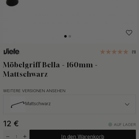
(1)
Möbelgriff Bella - 160mm -
Mattschwarz
WEITERE VERSIONEN ANSEHEN
Mattschwarz
15 €
12
€
Gebürstetes Messing
AUF LAGER
Auf Lager
In den Warenkorb