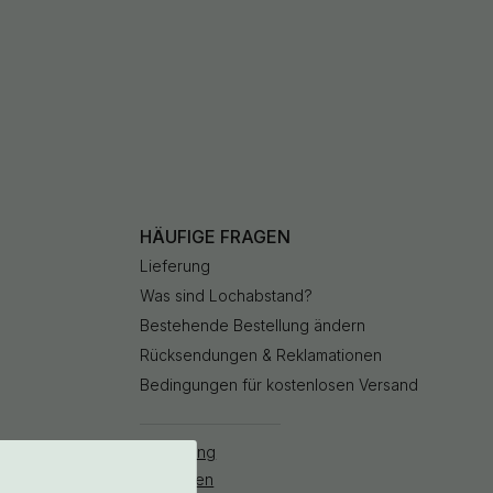
HÄUFIGE FRAGEN
Lieferung
Was sind Lochabstand?
Bestehende Bestellung ändern
Rücksendungen & Reklamationen
Bedingungen für kostenlosen Versand
Bestellung
stornieren