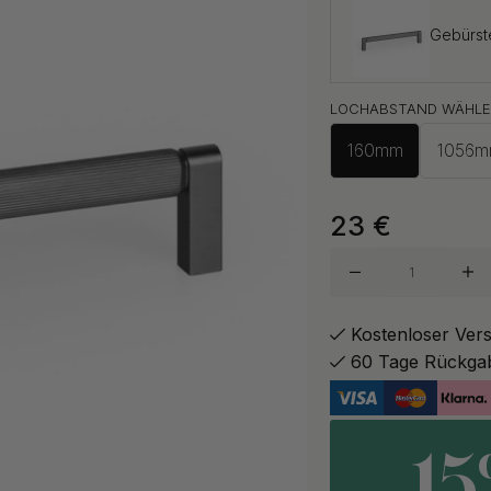
Gebürst
LOCHABSTAND WÄHLE
Dunkel 
160mm
1056
Gebürst
23
€
Gebürst
Kostenloser Ver
60 Tage Rückga
1