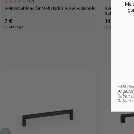
127
Meld
Bohrschablone für Möbelgriffe & Möbelknöpfe
Möbelknopf T B
gün
Schwarz
7 €
14 €
Auf Lager
Auf Lager
*
Mit dei
Angebote
Rabatt gi
Rabattco