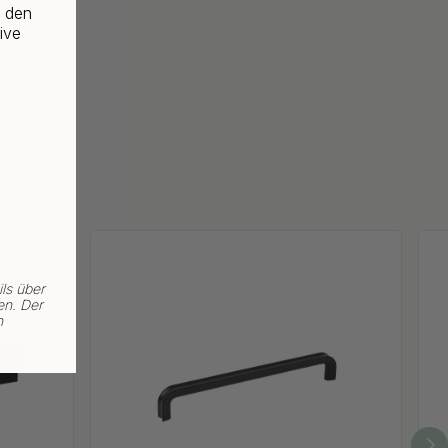
f den
ive
ls über
en. Der
n