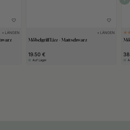
+ LÄNGEN
+ LÄNGEN
chwarz
Möbelgriff Lizz - Mattschwarz
Möb
19.50
3
Auf Lager
A