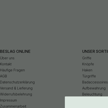
BESLAG ONLINE
UNSER SORT
Über uns
Griffe
Kontakt
Knöpfe
Häufige Fragen
Haken
AGB
Türgriffe
Datenschutzerklärung
Badaccessoires
Versand & Lieferung
Aufbewahrung
Widerrufsbelehrung
Beleuchtung
Impressum
Küchenarmatur
Zusammenarbeit
Outlet