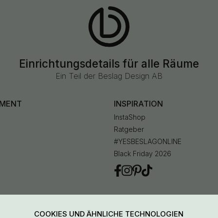
Einrichtungsdetails für alle Räume
Ein Teil der Beslag Design AB
IMENT
INSPIRATION
InstaShop
Ratgeber
#YESBESLAGONLINE
Black Friday 2026
en
COOKIES UND ÄHNLICHE TECHNOLOGIEN