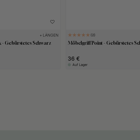
+ LÄNGEN
2
k - Gebürstetes Schwarz
Möbelgriff Point - Gebürstetes S
36
Auf Lager