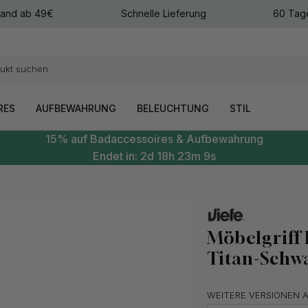
sand ab 49€
Schnelle Lieferung
60 Tag
arben
arben
RES
AUFBEWAHRUNG
BELEUCHTUNG
STIL
15% auf Badaccessoires & Aufbewahrung
Endet in:
2d
18h
23m
8s
Möbelgriff
Titan-Schw
WEITERE VERSIONEN 