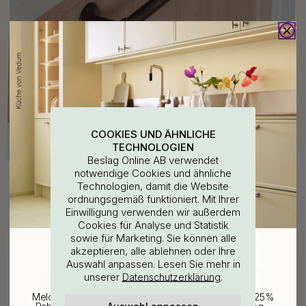
COOKIES UND ÄHNLICHE
TECHNOLOGIEN
Beslag Online AB verwendet
notwendige Cookies und ähnliche
Kaufen Sie zusammen mit
Technologien, damit die Website
ordnungsgemäß funktioniert. Mit Ihrer
WOULD YOU RATHER VISIT?
Einwilligung verwenden wir außerdem
Cookies für Analyse und Statistik
sowie für Marketing. Sie können alle
EU
25% Rabatt auf deinen
akzeptieren, alle ablehnen oder Ihre
Auswahl anpassen. Lesen Sie mehr in
günstigsten Artikel
unserer
.
Datenschutzerklärung
CHANGE COUNTRY
Melde dich für unseren Newsletter an und erhalte 25%