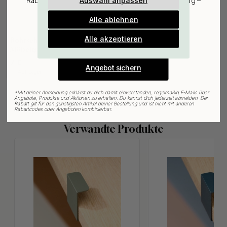
Auswahl anpassen
Rabatt auf den günstigsten Artikel deiner Bestellung –
plus Inspiration und exklusive Angebote.
Alle ablehnen
Gültig bis zum 31. August
127
E-mail
Alle akzeptieren
Bohrschablone für
Möbelgriffe & Möbelknöpfe
7 €
Angebot sichern
Auf Lager
*
Mit deiner Anmeldung erklärst du dich damit einverstanden, regelmäßig E-Mails über
Angebote, Produkte und Aktionen zu erhalten. Du kannst dich jederzeit abmelden. Der
Rabatt gilt für den günstigsten Artikel deiner Bestellung und ist nicht mit anderen
Rabattcodes oder Angeboten kombinierbar.
Verwandte Produkte