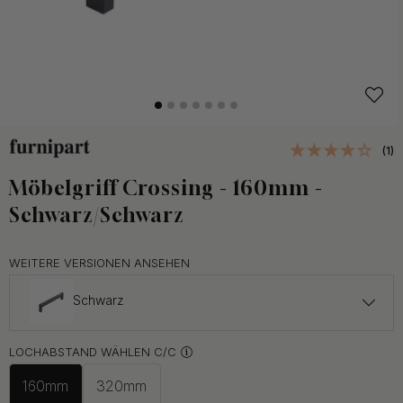
(1)
Möbelgriff Crossing - 160mm -
Schwarz/Schwarz
WEITERE VERSIONEN ANSEHEN
Schwarz
ab 27.50 €
LOCHABSTAND WÄHLEN C/C
Eiche/Schwarz
Auf Lager
160mm
320mm