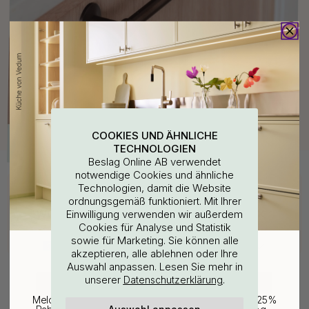
COOKIES UND ÄHNLICHE
TECHNOLOGIEN
Beslag Online AB verwendet
notwendige Cookies und ähnliche
Kaufen Sie zusammen mit
Technologien, damit die Website
ordnungsgemäß funktioniert. Mit Ihrer
WOULD YOU RATHER VISIT?
Einwilligung verwenden wir außerdem
Cookies für Analyse und Statistik
sowie für Marketing. Sie können alle
EU
25% Rabatt auf deinen
akzeptieren, alle ablehnen oder Ihre
Auswahl anpassen. Lesen Sie mehr in
günstigsten Artikel
unserer
.
Datenschutzerklärung
CHANGE COUNTRY
Melde dich für unseren Newsletter an und erhalte 25%