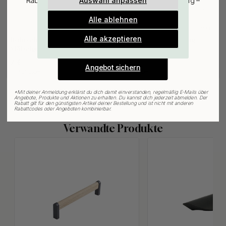
Auswahl anpassen
Rabatt auf den günstigsten Artikel deiner Bestellung –
plus Inspiration und exklusive Angebote.
Alle ablehnen
Gültig bis zum 31. August
+ FARBEN
127
1
E-mail
Alle akzeptieren
Bohrschablone für
Möbelknopf T Crossing -
Möbelgriffe & Möbelknöpfe
Schwarz/Schwarz
7 €
16 €
Angebot sichern
Auf Lager
Auf Lager
*
Mit deiner Anmeldung erklärst du dich damit einverstanden, regelmäßig E-Mails über
Angebote, Produkte und Aktionen zu erhalten. Du kannst dich jederzeit abmelden. Der
Rabatt gilt für den günstigsten Artikel deiner Bestellung und ist nicht mit anderen
Rabattcodes oder Angeboten kombinierbar.
Verwandte Produkte