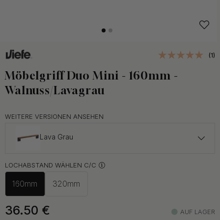
(1)
Möbelgriff Duo Mini - 160mm -
Walnuss/Lavagrau
WEITERE VERSIONEN ANSEHEN
Lava Grau
ab 33 €
LOCHABSTAND WÄHLEN C/C
Eiche
Auf Lager
160mm
320mm
36.50
€
AUF LAGER