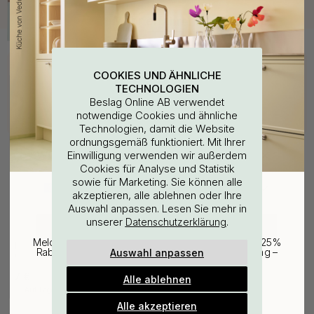
Kaufen Sie zusammen mit
COOKIES UND ÄHNLICHE
TECHNOLOGIEN
Beslag Online AB verwendet
notwendige Cookies und ähnliche
Technologien, damit die Website
ordnungsgemäß funktioniert. Mit Ihrer
WOULD YOU RATHER VISIT?
Einwilligung verwenden wir außerdem
Cookies für Analyse und Statistik
sowie für Marketing. Sie können alle
EU
25% Rabatt auf deinen
akzeptieren, alle ablehnen oder Ihre
Auswahl anpassen. Lesen Sie mehr in
günstigsten Artikel
unserer
.
Datenschutzerklärung
CHANGE COUNTRY
127
Melde dich für unseren Newsletter an und erhalte 25%
Bohrschablone für
Auswahl anpassen
Rabatt auf den günstigsten Artikel deiner Bestellung –
Möbelgriffe & Möbelknöpfe
plus Inspiration und exklusive Angebote.
7 €
Alle ablehnen
Gültig bis zum 31. August
Auf Lager
E-mail
Alle akzeptieren