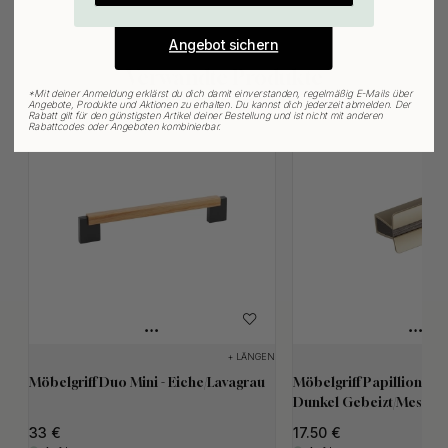
Angebot sichern
Verwandte Produkte
*
Mit deiner Anmeldung erklärst du dich damit einverstanden, regelmäßig E-Mails über
Angebote, Produkte und Aktionen zu erhalten. Du kannst dich jederzeit abmelden. Der
Rabatt gilt für den günstigsten Artikel deiner Bestellung und ist nicht mit anderen
Rabattcodes oder Angeboten kombinierbar.
+ LÄNGEN
Möbelgriff Duo Mini - Eiche/Lavagrau
Möbelgriff Papillion - 3
Dunkel Gebeizt/Messing
33
17.50