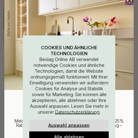
COOKIES UND ÄHNLICHE
TECHNOLOGIEN
Kaufen Sie zusammen mit
Beslag Online AB verwendet
notwendige Cookies und ähnliche
Technologien, damit die Website
ordnungsgemäß funktioniert. Mit Ihrer
WOULD YOU RATHER VISIT?
Einwilligung verwenden wir außerdem
Cookies für Analyse und Statistik
sowie für Marketing. Sie können alle
EU
25% Rabatt auf deinen
akzeptieren, alle ablehnen oder Ihre
Auswahl anpassen. Lesen Sie mehr in
günstigsten Artikel
unserer
.
Datenschutzerklärung
CHANGE COUNTRY
Melde dich für unseren Newsletter an und erhalte 25%
Auswahl anpassen
Rabatt auf den günstigsten Artikel deiner Bestellung –
plus Inspiration und exklusive Angebote.
127
Bohrschablone für
Alle ablehnen