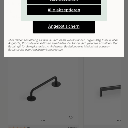
Gültig bis zum 31. August
Möbelgriffe & Möbelknöpfe
E-mail
Alle akzeptieren
7 €
Auf Lager
Angebot sichern
*
Mit deiner Anmeldung erklärst du dich damit einverstanden, regelmäßig E-Mails über
Angebote, Produkte und Aktionen zu erhalten. Du kannst dich jederzeit abmelden. Der
Rabatt gilt für den günstigsten Artikel deiner Bestellung und ist nicht mit anderen
Verwandte Produkte
Rabattcodes oder Angeboten kombinierbar.