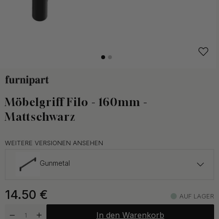
Möbelgriff Filo - 160mm -
Mattschwarz
WEITERE VERSIONEN ANSEHEN
Gunmetal
14.50 €
14.50
€
Gebürstetes Messing
AUF LAGER
Auf Lager
In den Warenkorb