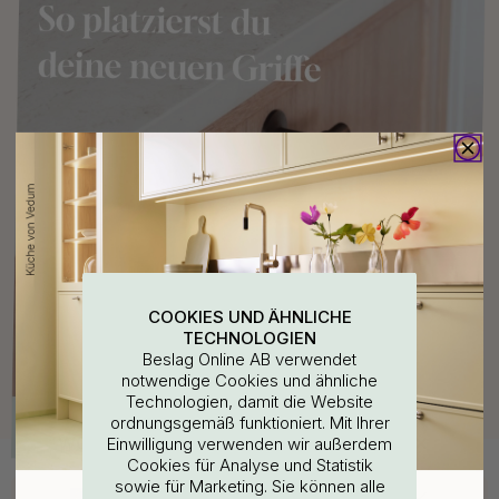
COOKIES UND ÄHNLICHE
TECHNOLOGIEN
Beslag Online AB verwendet
notwendige Cookies und ähnliche
Technologien, damit die Website
ordnungsgemäß funktioniert. Mit Ihrer
WOULD YOU RATHER VISIT?
Einwilligung verwenden wir außerdem
Cookies für Analyse und Statistik
Kaufen Sie zusammen mit
sowie für Marketing. Sie können alle
EU