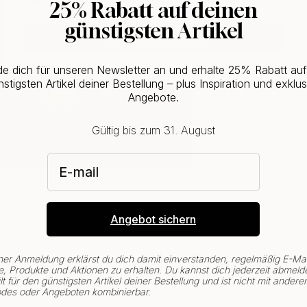
25% Rabatt auf deinen
günstigsten Artikel
CHANGE COUNTRY
e dich für unseren Newsletter an und erhalte 25% Rabatt au
stigsten Artikel deiner Bestellung – plus Inspiration und exklus
Angebote.
Gültig bis zum 31. August
E-mail
Angebot sichern
ner Anmeldung erklärst du dich damit einverstanden, regelmäßig E-Mai
, Produkte und Aktionen zu erhalten. Du kannst dich jederzeit abmeld
lt für den günstigsten Artikel deiner Bestellung und ist nicht mit andere
des oder Angeboten kombinierbar.