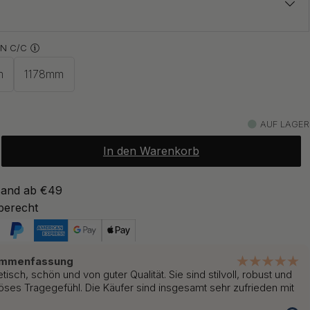
z
N C/C
ab 17 €
Auf Lager
m
1178mm
ab 18 €
Auf Lager
AUF LAGER
In den Warenkorb
sand ab €49
berecht
ammenfassung
etisch, schön und von guter Qualität. Sie sind stilvoll, robust und
riöses Tragegefühl. Die Käufer sind insgesamt sehr zufrieden mit