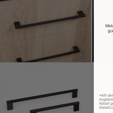
Meld
gün
*
Mit dei
Angebote
Rabatt gi
Rabattco