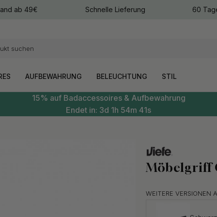
sand ab 49€
Schnelle Lieferung
60 Tag
arben
arben
RES
AUFBEWAHRUNG
BELEUCHTUNG
STIL
15% auf Badaccessoires & Aufbewahrung
Endet in:
3d
1h
54m
39s
Möbelgriff
WEITERE VERSIONEN 