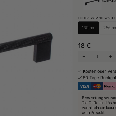
Schwar
LOCHABSTAND WÄHLE
160mm
256m
Messing
18
€
Kostenloser Ver
60 Tage Rückga
Bewertungszus
Die Griffe sind ästh
vermitteln ein luxu
dem Produkt.