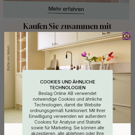
Kaufen Sie zusammen mit
COOKIES UND ÄHNLICHE
TECHNOLOGIEN
Beslag Online AB verwendet
notwendige Cookies und ähnliche
+ FARBEN
127
6
Technologien, damit die Website
Bohrschablone für
Möbelknopf Helix Stripe -
ordnungsgemäß funktioniert. Mit Ihrer
Möbelgriffe & Möbelknöpfe
20mm - Dunkelbronze
WOULD YOU RATHER VISIT?
Einwilligung verwenden wir außerdem
7 €
13 €
Cookies für Analyse und Statistik
Auf Lager
Auf Lager
sowie für Marketing. Sie können alle
EU
25% Rabatt auf deinen
akzeptieren, alle ablehnen oder Ihre