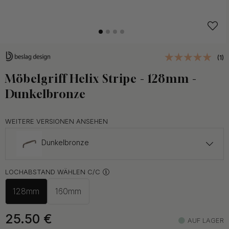
(1)
Möbelgriff Helix Stripe - 128mm -
Dunkelbronze
WEITERE VERSIONEN ANSEHEN
Dunkelbronze
ab 26.50 €
LOCHABSTAND WÄHLEN C/C
Antik-Bronze
Auf Lager
128mm
160mm
ab 21.50 €
Auf Lager
25.50
€
AUF LAGER