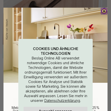
COOKIES UND ÄHNLICHE
TECHNOLOGIEN
Beslag Online AB verwendet
notwendige Cookies und ähnliche
Kaufen Sie zusammen mit
Technologien, damit die Website
ordnungsgemäß funktioniert. Mit Ihrer
PREMIUM
WOULD YOU RATHER VISIT?
Einwilligung verwenden wir außerdem
Cookies für Analyse und Statistik
sowie für Marketing. Sie können alle
EU
25% Rabatt auf deinen
akzeptieren, alle ablehnen oder Ihre
Auswahl anpassen. Lesen Sie mehr in
günstigsten Artikel
unserer
.
Datenschutzerklärung
CHANGE COUNTRY
Melde dich für unseren Newsletter an und erhalte 25%