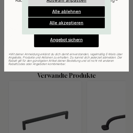
Auswahl anpassen
Rabatt auf den günstigsten Artikel deiner Bestellung –
plus Inspiration und exklusive Angebote.
Alle ablehnen
Gültig bis zum 31. August
MASSIVES MESSING
127
E-mail
Alle akzeptieren
Bohrschablone für
Möbelknopf Jubilee - 28mm -
Möbelgriffe & Möbelknöpfe
Mattschwarz
7 €
16 €
Angebot sichern
Auf Lager
Auf Lager
*
Mit deiner Anmeldung erklärst du dich damit einverstanden, regelmäßig E-Mails über
Angebote, Produkte und Aktionen zu erhalten. Du kannst dich jederzeit abmelden. Der
Rabatt gilt für den günstigsten Artikel deiner Bestellung und ist nicht mit anderen
Rabattcodes oder Angeboten kombinierbar.
Verwandte Produkte