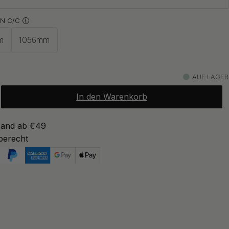
N C/C
29.50 €
Auf Lager
m
1056mm
ab 24.50 €
etes Messing
Auf Lager
AUF LAGER
In den Warenkorb
sand ab €49
berecht