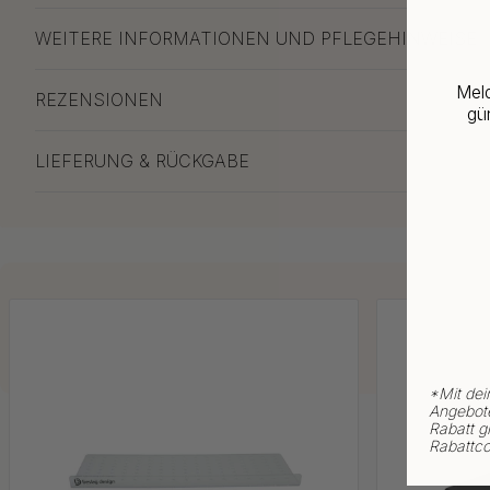
WEITERE INFORMATIONEN UND PFLEGEHINWEISE
Meld
REZENSIONEN
gün
LIEFERUNG & RÜCKGABE
*
Mit dei
Angebote
Rabatt gi
Rabattco