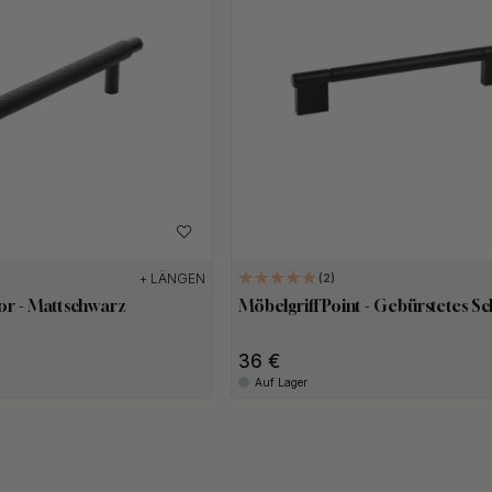
+ LÄNGEN
2
or - Mattschwarz
Möbelgriff Point - Gebürstetes S
36
Auf Lager