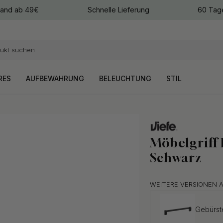
sand ab 49€
Schnelle Lieferung
60 Tag
arben
arben
RES
AUFBEWAHRUNG
BELEUCHTUNG
STIL
Möbelgriff 
Schwarz
WEITERE VERSIONEN 
Gebürst