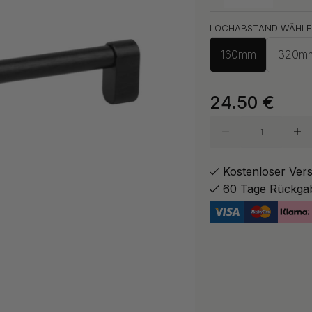
LOCHABSTAND WÄHLE
160mm
320m
Gebürst
24.50
€
Kostenloser Ver
60 Tage Rückga