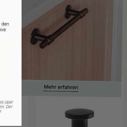
f den
ive
ls über
en. Der
n