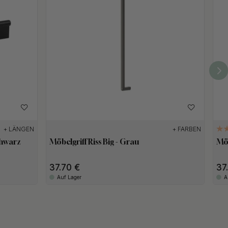
+ LÄNGEN
+ FARBEN
chwarz
Möbelgriff Riss Big - Grau
Möb
37.70
37
Auf Lager
A