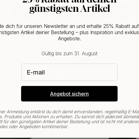
günstigsten Artikel
CHANGE COUNTRY
e dich für unseren Newsletter an und erhalte 25% Rabatt au
stigsten Artikel deiner Bestellung – plus Inspiration und exklus
Angebote.
Gültig bis zum 31. August
E-mail
Kaufen Sie zusammen mit
POPULAR
Angebot sichern
ner Anmeldung erklärst du dich damit einverstanden, regelmäßig E-Mai
, Produkte und Aktionen zu erhalten. Du kannst dich jederzeit abmeld
lt für den günstigsten Artikel deiner Bestellung und ist nicht mit andere
des oder Angeboten kombinierbar.