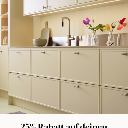
WOULD YOU RATHER VISIT?
EU
25% Rabatt auf deinen