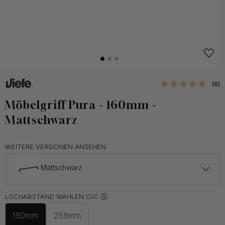
(6)
Möbelgriff Pura - 160mm -
Mattschwarz
WEITERE VERSIONEN ANSEHEN
Mattschwarz
ab 13 €
LOCHABSTAND WÄHLEN C/C
Chrom
Auf Lager
160mm
256mm