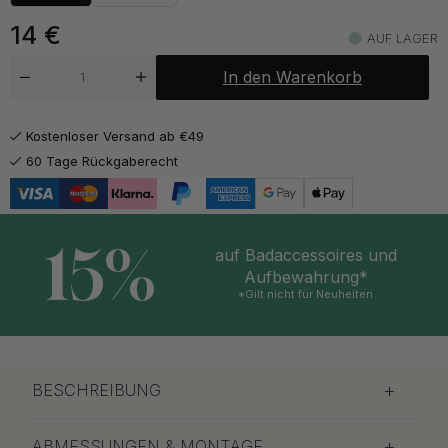
ab 14 €
Auf Lager
14
€
AUF LAGER
ab 15 €
Gebürstetes Messing
In den Warenkorb
Auf Lager
ab 15 €
Poliertes Messing
Kostenloser Versand ab €49
Auf Lager
60 Tage Rückgaberecht
15%
auf Badaccessoires und
Aufbewahrung*
*Gilt nicht für Neuheiten
BESCHREIBUNG
ABMESSUNGEN & MONTAGE