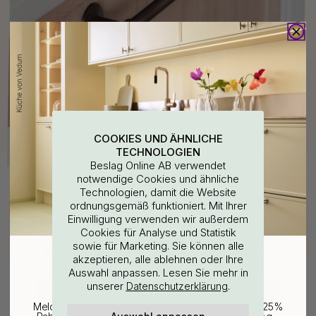
COOKIES UND ÄHNLICHE
TECHNOLOGIEN
Beslag Online AB verwendet
notwendige Cookies und ähnliche
Kaufen Sie zusammen mit
Technologien, damit die Website
ordnungsgemäß funktioniert. Mit Ihrer
WOULD YOU RATHER VISIT?
Einwilligung verwenden wir außerdem
Cookies für Analyse und Statistik
sowie für Marketing. Sie können alle
EU
25% Rabatt auf deinen
akzeptieren, alle ablehnen oder Ihre
Auswahl anpassen. Lesen Sie mehr in
günstigsten Artikel
unserer
.
Datenschutzerklärung
CHANGE COUNTRY
Melde dich für unseren Newsletter an und erhalte 25%