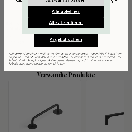
Auswahl anpassen
Rabatt auf den günstigsten Artikel deiner Bestellung –
plus Inspiration und exklusive Angebote.
Alle ablehnen
Gültig bis zum 31. August
127
E-mail
Alle akzeptieren
Bohrschablone für
Möbelgriffe & Möbelknöpfe
7 €
Angebot sichern
Auf Lager
*
Mit deiner Anmeldung erklärst du dich damit einverstanden, regelmäßig E-Mails über
Angebote, Produkte und Aktionen zu erhalten. Du kannst dich jederzeit abmelden. Der
Rabatt gilt für den günstigsten Artikel deiner Bestellung und ist nicht mit anderen
Rabattcodes oder Angeboten kombinierbar.
Verwandte Produkte