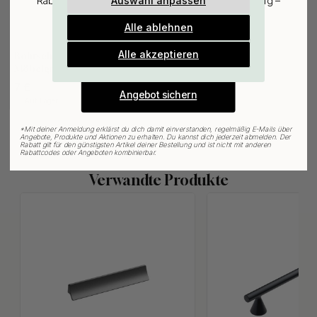
Auswahl anpassen
Rabatt auf den günstigsten Artikel deiner Bestellung –
plus Inspiration und exklusive Angebote.
Alle ablehnen
Gültig bis zum 31. August
127
E-mail
Alle akzeptieren
Bohrschablone für
Möbelgriffe & Möbelknöpfe
7 €
Angebot sichern
Auf Lager
*
Mit deiner Anmeldung erklärst du dich damit einverstanden, regelmäßig E-Mails über
Angebote, Produkte und Aktionen zu erhalten. Du kannst dich jederzeit abmelden. Der
Rabatt gilt für den günstigsten Artikel deiner Bestellung und ist nicht mit anderen
Rabattcodes oder Angeboten kombinierbar.
Verwandte Produkte