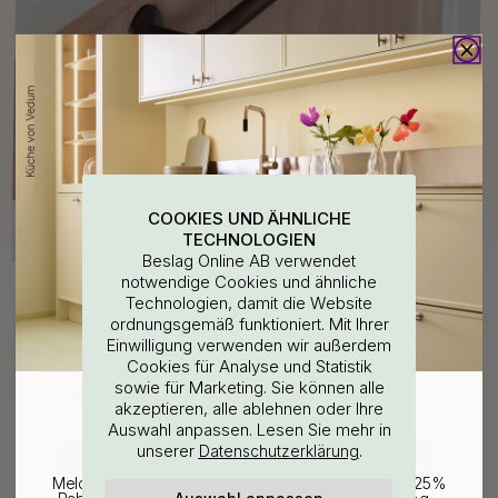
COOKIES UND ÄHNLICHE
TECHNOLOGIEN
Beslag Online AB verwendet
notwendige Cookies und ähnliche
Kaufen Sie zusammen mit
Technologien, damit die Website
ordnungsgemäß funktioniert. Mit Ihrer
WOULD YOU RATHER VISIT?
Einwilligung verwenden wir außerdem
Cookies für Analyse und Statistik
sowie für Marketing. Sie können alle
EU
25% Rabatt auf deinen
akzeptieren, alle ablehnen oder Ihre
Auswahl anpassen. Lesen Sie mehr in
günstigsten Artikel
unserer
.
Datenschutzerklärung
CHANGE COUNTRY
Melde dich für unseren Newsletter an und erhalte 25%