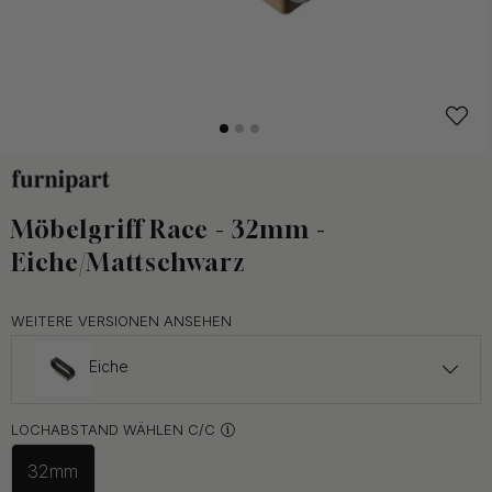
Möbelgriff Race - 32mm -
Eiche/Mattschwarz
WEITERE VERSIONEN ANSEHEN
Eiche
ab 17.50 €
LOCHABSTAND WÄHLEN C/C
Edelstahl-Optik
Auf Lager
32mm