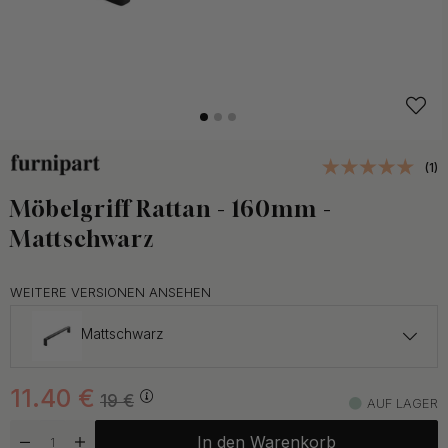
(1)
Möbelgriff Rattan - 160mm -
Mattschwarz
WEITERE VERSIONEN ANSEHEN
Mattschwarz
19 €
11.40
€
Gebürstetes Messing
19
€
AUF LAGER
Auf Lager
In den Warenkorb