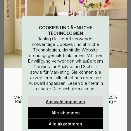
Kaufen Sie zusammen mit
COOKIES UND ÄHNLICHE
TECHNOLOGIEN
Beslag Online AB verwendet
notwendige Cookies und ähnliche
Technologien, damit die Website
ordnungsgemäß funktioniert. Mit Ihrer
WOULD YOU RATHER VISIT?
Einwilligung verwenden wir außerdem
Cookies für Analyse und Statistik
sowie für Marketing. Sie können alle
EU
25% Rabatt auf deinen
akzeptieren, alle ablehnen oder Ihre
Auswahl anpassen. Lesen Sie mehr in
günstigsten Artikel
unserer
.
Datenschutzerklärung
127
CHANGE COUNTRY
Bohrschablone für
Melde dich für unseren Newsletter an und erhalte 25%
Möbelgriffe & Möbelknöpfe
Auswahl anpassen
Rabatt auf den günstigsten Artikel deiner Bestellung –
plus Inspiration und exklusive Angebote.
7 €
Alle ablehnen
Auf Lager
Gültig bis zum 31. August
E-mail
Alle akzeptieren