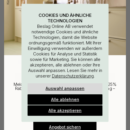
COOKIES UND ÄHNLICHE
TECHNOLOGIEN
Beslag Online AB verwendet
notwendige Cookies und ähnliche
Technologien, damit die Website
ordnungsgemäß funktioniert. Mit Ihrer
WOULD YOU RATHER VISIT?
Einwilligung verwenden wir außerdem
Cookies für Analyse und Statistik
sowie für Marketing. Sie können alle
EU
25% Rabatt auf deinen
127
akzeptieren, alle ablehnen oder Ihre
Bohrschablone für
Auswahl anpassen. Lesen Sie mehr in
günstigsten Artikel
Möbelgriffe & Möbelknöpfe
unserer
.
Datenschutzerklärung
CHANGE COUNTRY
7 €
Melde dich für unseren Newsletter an und erhalte 25%
Auf Lager
Auswahl anpassen
Rabatt auf den günstigsten Artikel deiner Bestellung –
plus Inspiration und exklusive Angebote.
Alle ablehnen
Gültig bis zum 31. August
E-mail
Alle akzeptieren
Verwandte Produkte
Angebot sichern