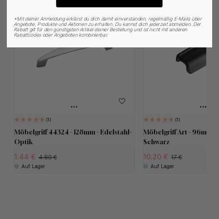
70
40
*
Mit deiner Anmeldung erklärst du dich damit einverstanden, regelmäßig E-Mails über
Angebote, Produkte und Aktionen zu erhalten. Du kannst dich jederzeit abmelden. Der
Rabatt gilt für den günstigsten Artikel deiner Bestellung und ist nicht mit anderen
Rabattcodes oder Angeboten kombinierbar.
1
1
Möbelgriff 44324 - 128mm - Edelstahl-
Möbelgriff Art - 96mm -
Optik
Schwarz
1.44
10.20
4.80
17
Auf Lager
Auf Lager