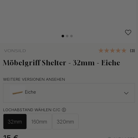
(3)
Möbelgriff Shelter - 32mm - Eiche
WEITERE VERSIONEN ANSEHEN
Eiche
ab 15 €
LOCHABSTAND WÄHLEN C/C
Unbehandelte Eiche
Auf Lager
32mm
160mm
320mm
ab 16 €
Walnuss
Auf Lager