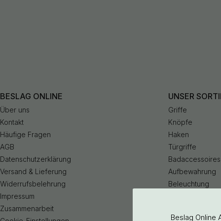
BESLAG ONLINE
UNSER SORT
Über uns
Griffe
Kontakt
Knöpfe
Häufige Fragen
Haken
AGB
Türgriffe
Datenschutzerklärung
Badaccessoires
Versand & Lieferung
Aufbewahrung
Widerrufsbelehrung
Beleuchtung
Impressum
Küchenarmatur
Zusammenarbeit
Outlet
Beslag Online 
Cookie-Einstellungen