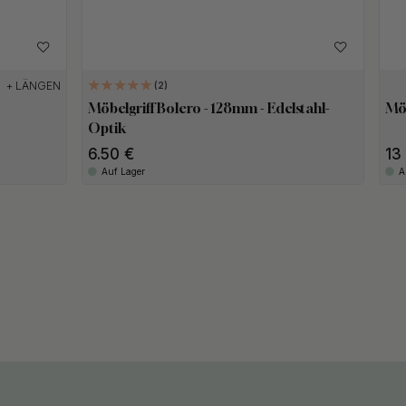
+ LÄNGEN
2
Möbelgriff Bolero - 128mm - Edelstahl-
Möb
Optik
6.50
1
Auf Lager
A