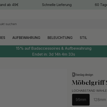
sand ab 49€
Schnelle Lieferung
60 Tag
arben
arben
RES
AUFBEWAHRUNG
BELEUCHTUNG
STIL
15% auf Badaccessoires & Aufbewahrung
Endet in:
3d
14h
4m
32s
Möbelgriff
LOCHABSTAND WÄHLE
96mm
128mm