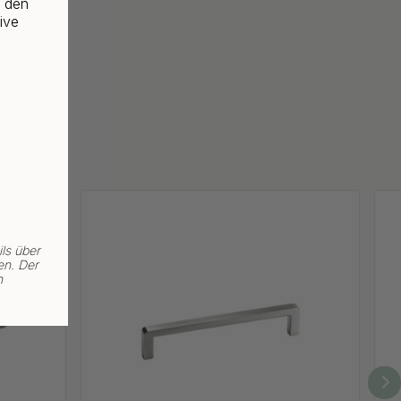
f den
ive
ls über
en. Der
n