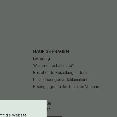
HÄUFIGE FRAGEN
Lieferung
Was sind Lochabstand?
Bestehende Bestellung ändern
Rücksendungen & Reklamationen
Bedingungen für kostenlosen Versand
Bestellung
stornieren
mit die Website