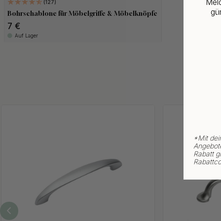
Meld
127
gün
Bohrschablone für Möbelgriffe & Möbelknöpfe
7 €
Auf Lager
*
Mit dei
Angebote
Rabatt gi
Rabattco