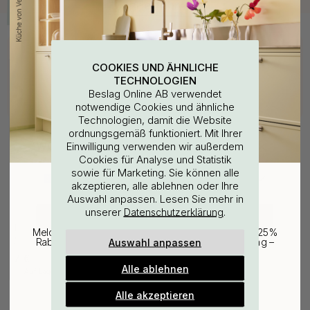
Kaufen Sie zusammen mit
COOKIES UND ÄHNLICHE
TECHNOLOGIEN
Beslag Online AB verwendet
notwendige Cookies und ähnliche
Technologien, damit die Website
ordnungsgemäß funktioniert. Mit Ihrer
WOULD YOU RATHER VISIT?
Einwilligung verwenden wir außerdem
Cookies für Analyse und Statistik
sowie für Marketing. Sie können alle
EU
25% Rabatt auf deinen
akzeptieren, alle ablehnen oder Ihre
Auswahl anpassen. Lesen Sie mehr in
günstigsten Artikel
unserer
.
Datenschutzerklärung
127
CHANGE COUNTRY
Bohrschablone für
Melde dich für unseren Newsletter an und erhalte 25%
Möbelgriffe & Möbelknöpfe
Auswahl anpassen
Rabatt auf den günstigsten Artikel deiner Bestellung –
plus Inspiration und exklusive Angebote.
7 €
Alle ablehnen
Auf Lager
Gültig bis zum 31. August
E-mail
Alle akzeptieren