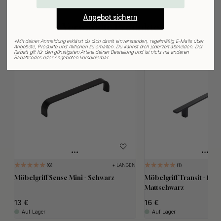
Angebot sichern
Verwandte Produkte
*
Mit deiner Anmeldung erklärst du dich damit einverstanden, regelmäßig E-Mails über
Angebote, Produkte und Aktionen zu erhalten. Du kannst dich jederzeit abmelden. Der
Rabatt gilt für den günstigsten Artikel deiner Bestellung und ist nicht mit anderen
Rabattcodes oder Angeboten kombinierbar.
+ LÄNGEN
6
1
Möbelgriff Sense Mini - Schwarz
Möbelgriff Transit - 160
Mattschwarz
13
16
Auf Lager
Auf Lager