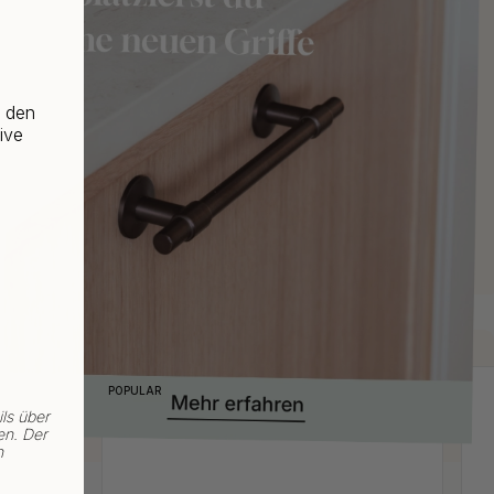
f den
ive
POPULAR
ls über
en. Der
n