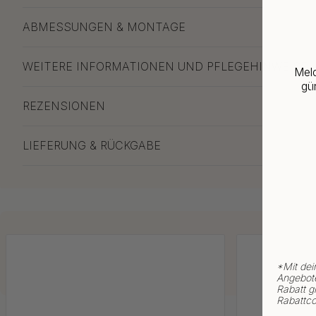
ABMESSUNGEN & MONTAGE
WEITERE INFORMATIONEN UND PFLEGEHINWEISE
Meld
gün
REZENSIONEN
LIEFERUNG & RÜCKGABE
*
Mit dei
Angebote
Rabatt gi
Rabattco