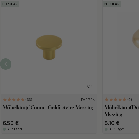
POPULAR
POPULAR
+ FARBEN
33
9
Möbelknopf Como - Gebürstetes Messing
Möbelknopf Duk
Messing
6.50
8.10
Auf Lager
Auf Lager