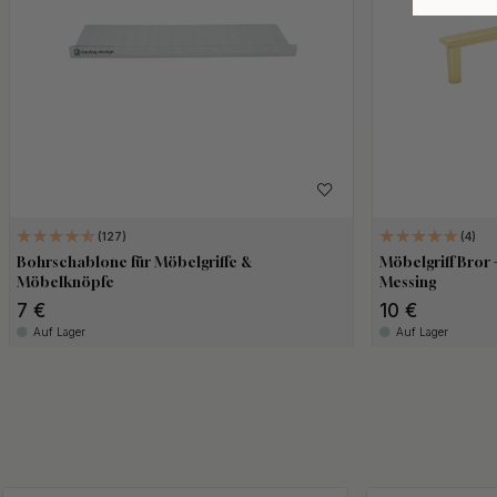
127
4
Bohrschablone für Möbelgriffe &
Möbelgriff Bror 
Möbelknöpfe
Messing
7 €
10 €
Auf Lager
Auf Lager