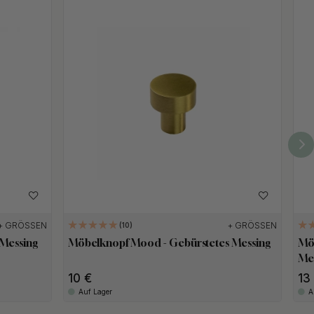
+ GRÖSSEN
+ GRÖSSEN
10
 Messing
Möbelknopf Mood - Gebürstetes Messing
Mö
Me
10
1
Auf Lager
A