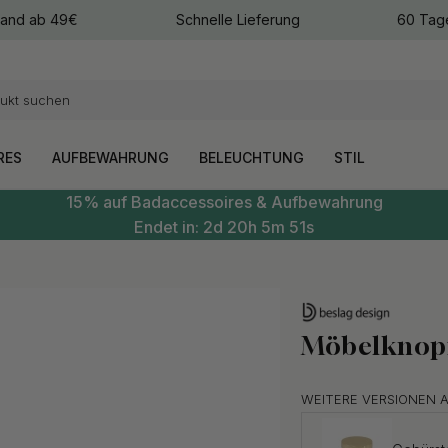
sand ab 49€
Schnelle Lieferung
60 Tag
arben
arben
RES
AUFBEWAHRUNG
BELEUCHTUNG
STIL
15% auf Badaccessoires & Aufbewahrung
Endet in:
2d
20h
5m
50s
Möbelknopf
WEITERE VERSIONEN 