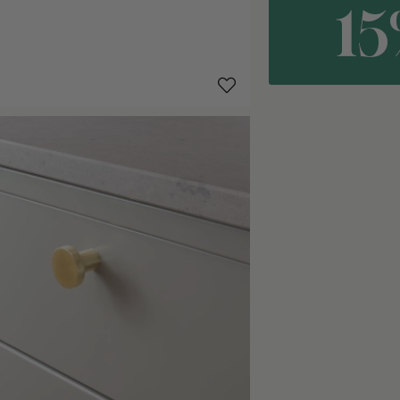
1
Polierte
Polierte
Weiß