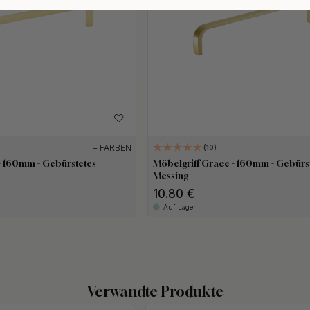
+ FARBEN
10
- 160mm - Gebürstetes
Möbelgriff Grace - 160mm - Gebürs
Messing
10.80 €
Auf Lager
Verwandte Produkte