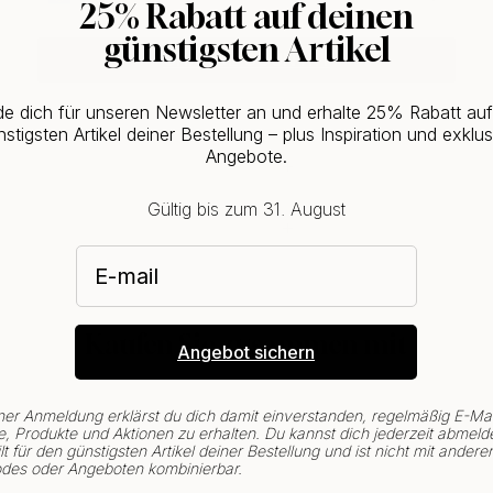
25% Rabatt auf deinen
günstigsten Artikel
CHANGE COUNTRY
e dich für unseren Newsletter an und erhalte 25% Rabatt au
stigsten Artikel deiner Bestellung – plus Inspiration und exklus
Angebote.
Gültig bis zum 31. August
E-mail
Kaufen Sie zusammen mit
Angebot sichern
ner Anmeldung erklärst du dich damit einverstanden, regelmäßig E-Mai
, Produkte und Aktionen zu erhalten. Du kannst dich jederzeit abmeld
lt für den günstigsten Artikel deiner Bestellung und ist nicht mit andere
des oder Angeboten kombinierbar.