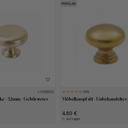
POPULAR
+ FARBEN
39
e - 32mm - Gebürstetes
Möbelknopf 411 - Unbehandeltes
4.80
Auf Lager