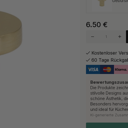
Gebürst
6.50
€
Chrom
Kostenloser Ver
60 Tage Rückga
Gebürst
Bewertungszus
Die Produkte zeich
stilvolle Designs a
Mattsch
schöne Ästhetik, di
Besonders hervorge
und ideal für Küche
KI-generierte Zusa
Mattwei