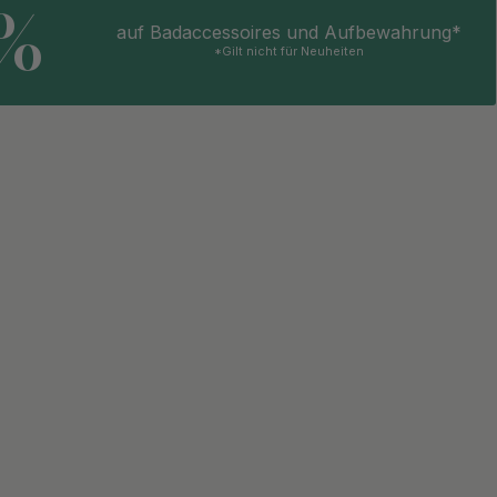
5%
auf Badaccessoires und Aufbewahrung*
6.50 €
s Kupfer
*Gilt nicht für Neuheiten
Auf Lager
6.50 €
s Messing
Auf Lager
6.50 €
Auf Lager