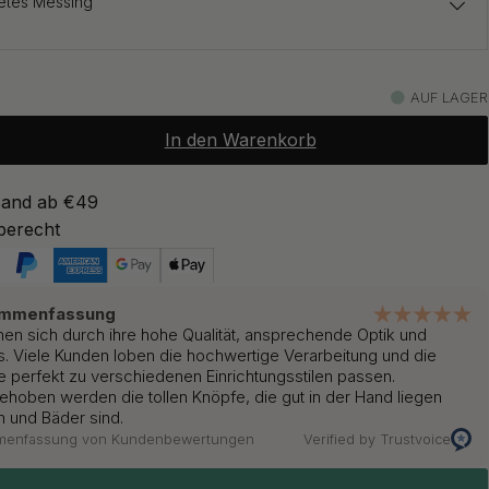
etes Messing
6.50 €
AUF LAGER
Auf Lager
In den Warenkorb
6.50 €
Auf Lager
sand ab €49
berecht
6.50 €
etes Messing
Auf Lager
ammenfassung
nen sich durch ihre hohe Qualität, ansprechende Optik und
6.50 €
us. Viele Kunden loben die hochwertige Verarbeitung und die
warz
Auf Lager
e perfekt zu verschiedenen Einrichtungsstilen passen.
hoben werden die tollen Knöpfe, die gut in der Hand liegen
n und Bäder sind.
6.50 €
mmenfassung von Kundenbewertungen
Verified by Trustvoice
ß
Auf Lager