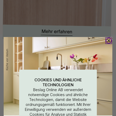
Kaufen Sie zusammen mit
POPULAR
COOKIES UND ÄHNLICHE
TECHNOLOGIEN
Beslag Online AB verwendet
notwendige Cookies und ähnliche
Technologien, damit die Website
ordnungsgemäß funktioniert. Mit Ihrer
WOULD YOU RATHER VISIT?
Einwilligung verwenden wir außerdem
+ LÄNGEN
127
37
Cookies für Analyse und Statistik
Bohrschablone für
Möbelgriff 1353 Care -