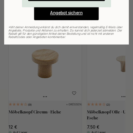
Angebot sichern
Verwandte Produkte
*
Mit deiner Anmeldung erklärst du dich damit einverstanden, regelmäßig E-Mails über
Angebote, Produkte und Aktionen zu erhalten. Du kannst dich jederzeit abmelden. Der
Rabatt gilt für den günstigsten Artikel deiner Bestellung und ist nicht mit anderen
Rabattcodes oder Angeboten kombinierbar.
+ GRÖSSEN
9
2
Möbelknopf Circum - Eiche
Möbelknopf Olle - Unb
Esche
12
7.50
Auf Lager
Auf Lager