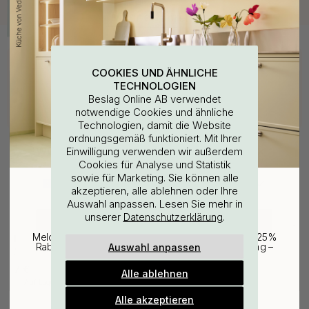
Kaufen Sie zusammen mit
COOKIES UND ÄHNLICHE
TECHNOLOGIEN
Beslag Online AB verwendet
notwendige Cookies und ähnliche
Technologien, damit die Website
ordnungsgemäß funktioniert. Mit Ihrer
WOULD YOU RATHER VISIT?
Einwilligung verwenden wir außerdem
Cookies für Analyse und Statistik
sowie für Marketing. Sie können alle
EU
25% Rabatt auf deinen
akzeptieren, alle ablehnen oder Ihre
Auswahl anpassen. Lesen Sie mehr in
günstigsten Artikel
unserer
.
Datenschutzerklärung
CHANGE COUNTRY
WANDBEFESTIGUNG
127
10
Melde dich für unseren Newsletter an und erhalte 25%
Bohrschablone für
Schraubestift M4x50mm 1st
Auswahl anpassen
Rabatt auf den günstigsten Artikel deiner Bestellung –
Möbelgriffe & Möbelknöpfe
plus Inspiration und exklusive Angebote.
7 €
1.10 €
Alle ablehnen
Gültig bis zum 31. August
Auf Lager
Auf Lager
E-mail
Alle akzeptieren