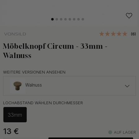
(6)
Möbelknopf Circum - 33mm -
Walnuss
WEITERE VERSIONEN ANSEHEN
Walnuss
12 €
LOCHABSTAND WÄHLEN DURCHMESSER
Eiche
Auf Lager
33mm
10.80 €
Schwarz
Auf Lager
13
€
AUF LAGER