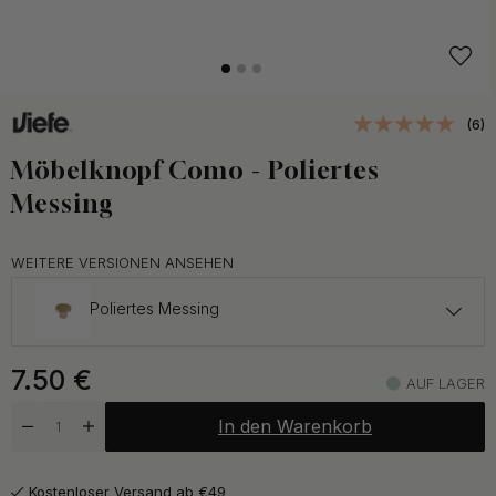
(6)
Möbelknopf Como - Poliertes
Messing
WEITERE VERSIONEN ANSEHEN
Poliertes Messing
5.50 €
7.50
€
Chrom
AUF LAGER
Auf Lager
In den Warenkorb
5.50 €
Auf Lager
Kostenloser Versand ab €49