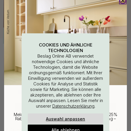
COOKIES UND ÄHNLICHE
TECHNOLOGIEN
Kaufen Sie zusammen mit
Beslag Online AB verwendet
notwendige Cookies und ähnliche
Technologien, damit die Website
ordnungsgemäß funktioniert. Mit Ihrer
WOULD YOU RATHER VISIT?
Einwilligung verwenden wir außerdem
Cookies für Analyse und Statistik
sowie für Marketing. Sie können alle
EU
25% Rabatt auf deinen
akzeptieren, alle ablehnen oder Ihre
Auswahl anpassen. Lesen Sie mehr in
günstigsten Artikel
unserer
.
Datenschutzerklärung
CHANGE COUNTRY
Melde dich für unseren Newsletter an und erhalte 25%
Auswahl anpassen
Rabatt auf den günstigsten Artikel deiner Bestellung –
plus Inspiration und exklusive Angebote.
WANDBEFESTIGUNG
127
10
Bohrschablone für
Schraubestift M4x50mm 1st
Alle ablehnen