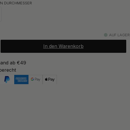
N DURCHMESSER
ab 15 €
ronze
Auf Lager
ab 13 €
warz
Auf Lager
AUF LAGER
In den Warenkorb
ab 15 €
Auf Lager
sand ab €49
berecht