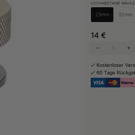
LOCHABSTAND WÄHLE
Antik-B
26mm
32mm
Mattsch
14
€
Messing
Kostenloser Ver
60 Tage Rückga