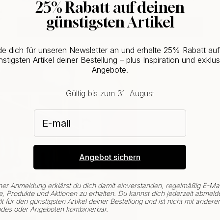
25% Rabatt auf deinen
günstigsten Artikel
CHANGE COUNTRY
e dich für unseren Newsletter an und erhalte 25% Rabatt au
stigsten Artikel deiner Bestellung – plus Inspiration und exklus
Angebote.
Gültig bis zum 31. August
E-mail
Angebot sichern
ner Anmeldung erklärst du dich damit einverstanden, regelmäßig E-Mai
, Produkte und Aktionen zu erhalten. Du kannst dich jederzeit abmeld
lt für den günstigsten Artikel deiner Bestellung und ist nicht mit andere
des oder Angeboten kombinierbar.