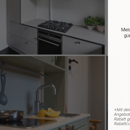
Meld
gün
*
Mit dei
Angebote
Rabatt gi
Rabattco