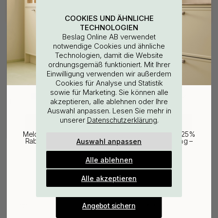
COOKIES UND ÄHNLICHE
TECHNOLOGIEN
Beslag Online AB verwendet
notwendige Cookies und ähnliche
Technologien, damit die Website
ordnungsgemäß funktioniert. Mit Ihrer
WOULD YOU RATHER VISIT?
Einwilligung verwenden wir außerdem
Cookies für Analyse und Statistik
sowie für Marketing. Sie können alle
127
EU
25% Rabatt auf deinen
akzeptieren, alle ablehnen oder Ihre
Bohrschablone für
Auswahl anpassen. Lesen Sie mehr in
günstigsten Artikel
Möbelgriffe & Möbelknöpfe
unserer
.
Datenschutzerklärung
7 €
CHANGE COUNTRY
Auf Lager
Melde dich für unseren Newsletter an und erhalte 25%
Auswahl anpassen
Rabatt auf den günstigsten Artikel deiner Bestellung –
plus Inspiration und exklusive Angebote.
Alle ablehnen
Gültig bis zum 31. August
E-mail
Alle akzeptieren
Verwandte Produkte
Angebot sichern
40
POPULAR