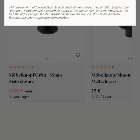
*
Mit deiner Anmeldung erklärst du dich damit einverstanden, regelmäßig E-Mails über
Angebote, Produkte und Aktionen zu erhalten. Du kannst dich jederzeit abmelden. Der
Rabatt gilt für den günstigsten Artikel deiner Bestellung und ist nicht mit anderen
Rabattcodes oder Angeboten kombinierbar.
1
5
Möbelknopf Orbit - 35mm -
Möbelknopf Simon - 35
Mattschwarz
Mattschwarz
9.60
16
16
Auf Lager
Auf Lager