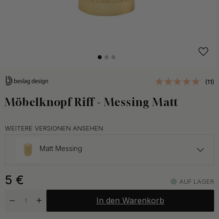
(11)
Möbelknopf Riff - Messing Matt
WEITERE VERSIONEN ANSEHEN
Matt Messing
5 €
5
€
Edelstahl-Optik
AUF LAGER
Auf Lager
In den Warenkorb
5.30 €
Mattschwarz
Auf Lager