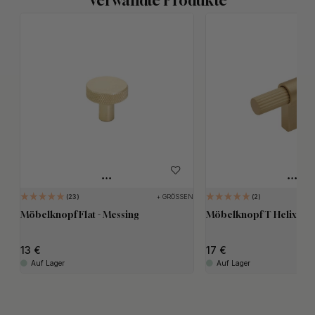
Verwandte Produkte
+ GRÖSSEN
23
2
Möbelknopf Flat - Messing
Möbelknopf T Helix Stri
13
17
Auf Lager
Auf Lager