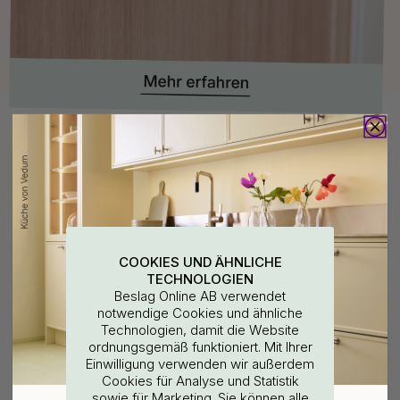
Kaufen Sie zusammen mit
COOKIES UND ÄHNLICHE
TECHNOLOGIEN
Beslag Online AB verwendet
notwendige Cookies und ähnliche
Technologien, damit die Website
ordnungsgemäß funktioniert. Mit Ihrer
127
11
WOULD YOU RATHER VISIT?
Einwilligung verwenden wir außerdem
Bohrschablone für
Griffknauf T-Form T Riff -
Cookies für Analyse und Statistik
Möbelgriffe & Möbelknöpfe
Messing Matt
sowie für Marketing. Sie können alle