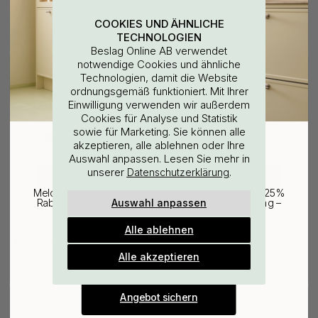
Möbelgriffe & Möbelknöpfe
Grip - Dunkelbronze
COOKIES UND ÄHNLICHE
7 €
17.50 €
TECHNOLOGIEN
Auf Lager
Auf Lager
Beslag Online AB verwendet
notwendige Cookies und ähnliche
Technologien, damit die Website
ordnungsgemäß funktioniert. Mit Ihrer
WOULD YOU RATHER VISIT?
Einwilligung verwenden wir außerdem
Cookies für Analyse und Statistik
sowie für Marketing. Sie können alle
EU
25% Rabatt auf deinen
akzeptieren, alle ablehnen oder Ihre
Auswahl anpassen. Lesen Sie mehr in
günstigsten Artikel
unserer
.
Datenschutzerklärung
CHANGE COUNTRY
Melde dich für unseren Newsletter an und erhalte 25%
Auswahl anpassen
Rabatt auf den günstigsten Artikel deiner Bestellung –
plus Inspiration und exklusive Angebote.
+ FARBEN
+ LÄNGEN
3
4
Haken Vibe Grip -
Möbelgriff Vibe Grip -
Alle ablehnen
Gültig bis zum 31. August
Dunkelbronze
Dunkelbronze
E-mail
Alle akzeptieren
27.50 €
ab 24 €
Auf Lager
Auf Lager
Angebot sichern