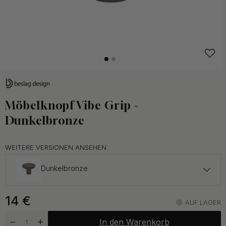
Möbelknopf Vibe Grip -
Dunkelbronze
WEITERE VERSIONEN ANSEHEN
Dunkelbronze
11 €
14
€
Edelstahl-Optik
AUF LAGER
Auf Lager
In den Warenkorb