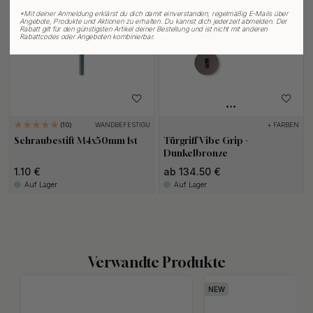
*
Mit deiner Anmeldung erklärst du dich damit einverstanden, regelmäßig E-Mails über
Angebote, Produkte und Aktionen zu erhalten. Du kannst dich jederzeit abmelden. Der
Rabatt gilt für den günstigsten Artikel deiner Bestellung und ist nicht mit anderen
Rabattcodes oder Angeboten kombinierbar.
WANDBEFESTIGUNG
+ FARBEN
10
Schraubestift M4x50mm 1st
Türgriff Vibe Grip -
Dunkelbronze
1.10 €
ab 134.50 €
Auf Lager
Auf Lager
Verwandte Produkte