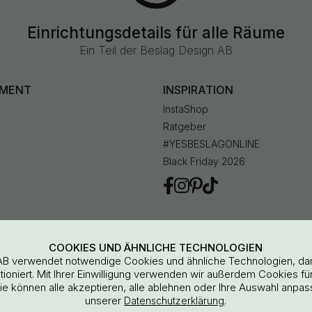
Einrichtungsdetails für alle Räume
Ein Teil der Beslag Design AB
IMENT
INSPIRATION
InstaShop
Ratgeber
#YESBESLAGONLINE
Black Friday 2026
en
COOKIES UND ÄHNLICHE TECHNOLOGIEN
AB verwendet notwendige Cookies und ähnliche Technologien, da
oniert. Mit Ihrer Einwilligung verwenden wir außerdem Cookies für 
Sie können alle akzeptieren, alle ablehnen oder Ihre Auswahl anpas
unserer
.
Datenschutzerklärung