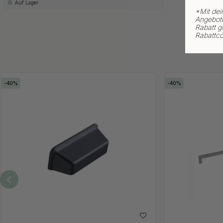
Auf Lager
*
Mit dei
Angebote
Rabatt gi
Rabattco
40
40