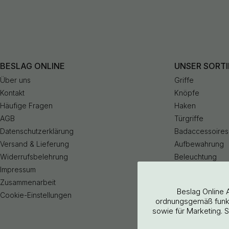
BESLAG ONLINE
UNSER SORT
Über uns
Griffe
Kontakt
Knöpfe
Häufige Fragen
Haken
AGB
Türgriffe
Datenschutzerklärung
Badaccessoires
Versand & Lieferung
Aufbewahrung
Widerrufsbelehrung
Beleuchtung
Impressum
Küchenarmatur
Zusammenarbeit
Outlet
Beslag Online 
Cookie-Einstellungen
ordnungsgemäß funkti
sowie für Marketing. 