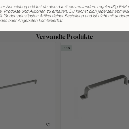
ner Anmeldung erklärst du dich damit einverstanden, regelmäßig E-Mai
, Produkte und Aktionen zu erhalten. Du kannst dich jederzeit abmeld
lt für den günstigsten Artikel deiner Bestellung und ist nicht mit andere
des oder Angeboten kombinierbar.
Verwandte Produkte
60