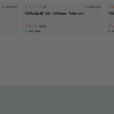
+ LÄNGEN
+ LÄNGEN
1
Möbelgriff A16 - 128mm - Schwarz
Möb
7.80
11
13
Auf Lager
A