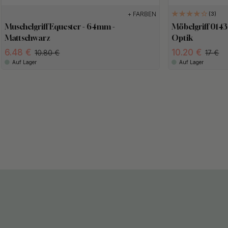
+ FARBEN
3
Muschelgriff Equester - 64mm -
Möbelgriff 0143
Mattschwarz
Optik
6.48
10.20
10.80
17
Auf Lager
Auf Lager