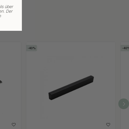
ls über
en. Der
n
40
40