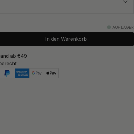
8 €
d
AUF LAGER
Auf Lager
In den Warenkorb
sand ab €49
berecht