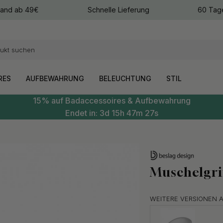
sand ab 49€
Schnelle Lieferung
60 Tag
arben
arben
RES
AUFBEWAHRUNG
BELEUCHTUNG
STIL
15% auf Badaccessoires & Aufbewahrung
Endet in:
3d
15h
47m
26s
Muschelgrif
WEITERE VERSIONEN 