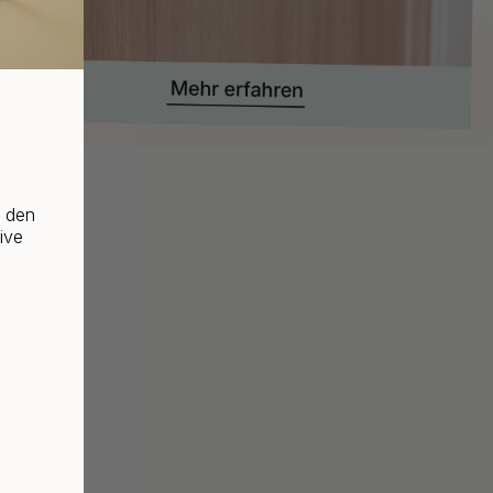
f den
ive