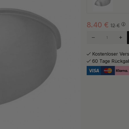
8.40
€
Zinnoxi
12
€
Kostenloser Ver
60 Tage Rückga