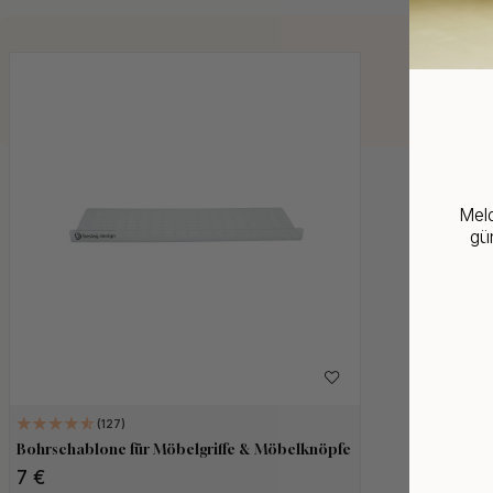
Meld
gün
127
Bohrschablone für Möbelgriffe & Möbelknöpfe
7 €