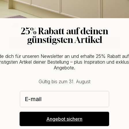
Kaufen Sie zusammen mit
WOULD YOU RATHER VISIT?
EU
25% Rabatt auf deinen
günstigsten Artikel
CHANGE COUNTRY
e dich für unseren Newsletter an und erhalte 25% Rabatt au
stigsten Artikel deiner Bestellung – plus Inspiration und exklus
Angebote.
Gültig bis zum 31. August
E-mail
Angebot sichern