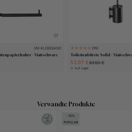
3M-KLEBEBAND
35
ttenpapierhalter - Mattschwarz
Toilettenbürste Solid - Mattschw
53.97 €
63.50 €
Auf Lager
Verwandte Produkte
15
POPULAR