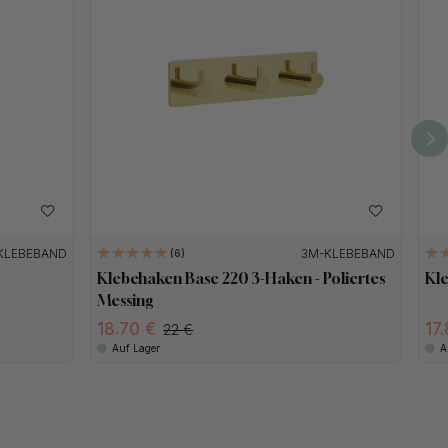
KLEBEBAND
3M-KLEBEBAND
6
Klebehaken Base 220 3-Haken - Poliertes
Kl
Messing
18.70
17
22
Auf Lager
A