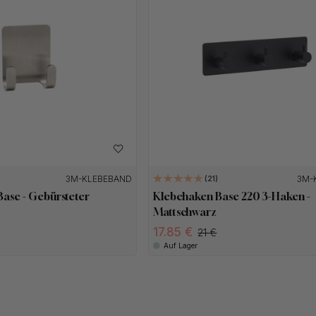
3M-KLEBEBAND
3M-
21
Base - Gebürsteter
Klebehaken Base 220 3-Haken -
Mattschwarz
17.85
21
Auf Lager