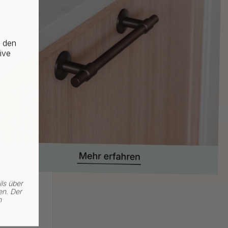
f den
ive
ls über
en. Der
n