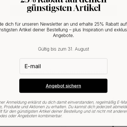
günstigsten Artikel
CHANGE COUNTRY
e dich für unseren Newsletter an und erhalte 25% Rabatt au
stigsten Artikel deiner Bestellung – plus Inspiration und exklus
Angebote.
Gültig bis zum 31. August
E-mail
Kaufen Sie zusammen mit
15
Angebot sichern
POPULAR
ner Anmeldung erklärst du dich damit einverstanden, regelmäßig E-Mai
, Produkte und Aktionen zu erhalten. Du kannst dich jederzeit abmeld
lt für den günstigsten Artikel deiner Bestellung und ist nicht mit andere
des oder Angeboten kombinierbar.