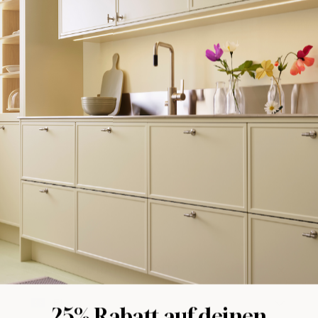
WOULD YOU RATHER VISIT?
EU
25% Rabatt auf deinen