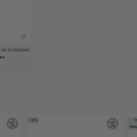
3M-KLEBEBAND
arz
15
1
POP