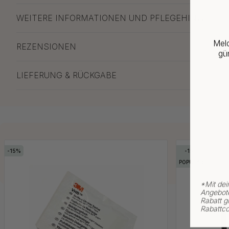
WEITERE INFORMATIONEN UND PFLEGEHINWEISE
Meld
REZENSIONEN
gün
LIEFERUNG & RÜCKGABE
15
15
POPULAR
*
Mit dei
Angebote
Rabatt gi
Rabattco