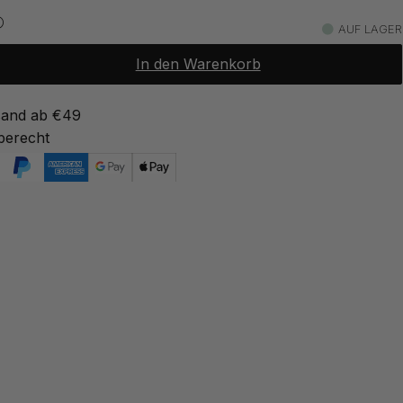
8.07 €
9.50 €
AUF LAGER
Auf Lager
In den Warenkorb
8.07 €
9.50 €
ter Edelstahl Stahl
Auf Lager
sand ab €49
berecht