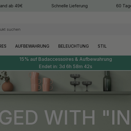
sand ab 49€
Schnelle Lieferung
60 Tag
arben
arben
RES
AUFBEWAHRUNG
BELEUCHTUNG
STIL
15% auf Badaccessoires & Aufbewahrung
Endet in:
3d
6h
58m
40s
GED WITH "IN