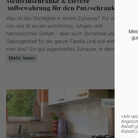
Medizinschränke & clevere
Aufbewahrung für den Putzschrank
Was ist das Wichtigste in einem Zuhause? Für viele
von uns ist es ein wohnliches, ruhiges und
Meld
harmonisches Gefühl – aber auch Sicherheit und
gün
Geborgenheit für die ganze Familie.Und wie erreicht
man das? Ein gut organisiertes Zuhause, in dem a...
Mehr lesen
Inspiration
*
Mit dei
Angebote
Rabatt gi
Rabattco