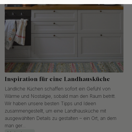
Inspiration für eine Landhausküche
Ländliche Küchen schaffen sofort ein Gefühl von
Wärme und Nostalgie, sobald man den Raum betritt.
Wir haben unsere besten Tipps und Ideen
zusammengestellt, um eine Landhausküche mit
ausgewählten Details zu gestalten – ein Ort, an dem
man ger...