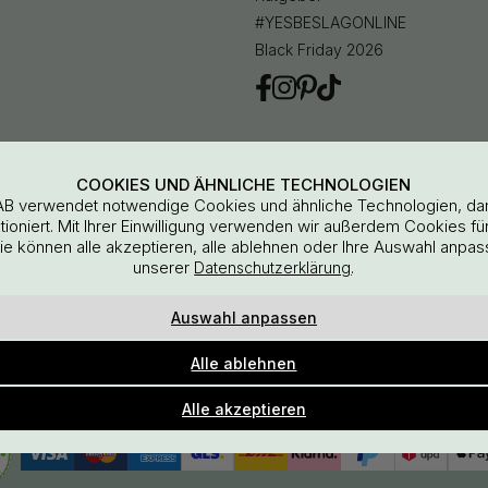
#YESBESLAGONLINE
Black Friday 2026
en
COOKIES UND ÄHNLICHE TECHNOLOGIEN
AB verwendet notwendige Cookies und ähnliche Technologien, da
oniert. Mit Ihrer Einwilligung verwenden wir außerdem Cookies für 
Sie können alle akzeptieren, alle ablehnen oder Ihre Auswahl anpas
unserer
.
Datenschutzerklärung
Auswahl anpassen
Beslag Online, Inre Kustvägen 32, 269 43 Båstad, Sweden
Alle ablehnen
© 2015 - 2026 Copyright BeslagOnline i Båstad AB
Alle akzeptieren