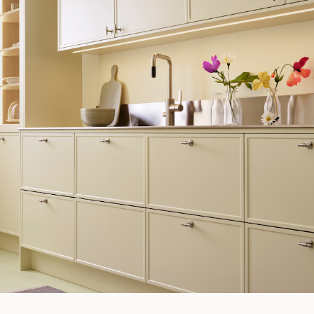
Inspiration
WOULD YOU RATHER VISIT?
EU