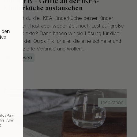
Quick Fix – Griffe an der IKEA-
Kinderküche austauschen
Möchtest du die IKEA-Kinderküche deiner Kinder
aufpeppen, hast aber weder Zeit noch Lust auf große
f den
Bastelprojekte? Dann haben wir die Lösung für dich!
ive
Ein perfekter Quick Fix für alle, die eine schnelle und
unkomplizierte Veränderung wollen....
Mehr lesen
Inspiration
ls über
en. Der
n