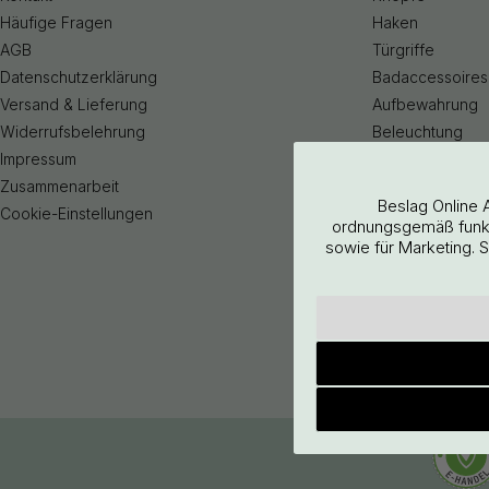
Häufige Fragen
Haken
AGB
Türgriffe
Datenschutzerklärung
Badaccessoires
Versand & Lieferung
Aufbewahrung
Widerrufsbelehrung
Beleuchtung
Impressum
Küchenarmatur
Zusammenarbeit
Outlet
Beslag Online 
Cookie-Einstellungen
ordnungsgemäß funkti
sowie für Marketing. 