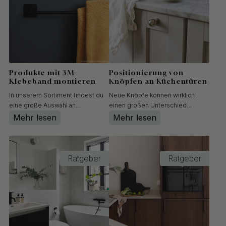
glatten Oberflächen befe...
Produkte mit 3M-
Positionierung von
Klebeband montieren
Knöpfen an Küchentüren
In unserem Sortiment findest du
Neue Knöpfe können wirklich
eine große Auswahl an
einen großen Unterschied
Badaccessoires, die mit 3M-
machen, und sie zu montieren
Mehr lesen
Mehr lesen
Klebeband befestigt werden. Die
macht richtig Spaß. Aber zu
Vorteile liegen auf der Hand! Du
entscheiden, wo sie genau sitzen
sparst dir das Bohren und hältst
sollen, ist nicht immer ganz
deine Wände unversehrt –
einfach. Es soll gut aussehen,
Ratgeber
Ratgeber
gleichzeitig kannst du dein Bad
einheitlich wirken und im Alltag
flexi...
funkt...