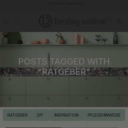
Schnelle Lieferung
0
.
.
.
.
POSTS TAGGED WITH
"RATGEBER"
RATGEBER
DIY
INSPIRATION
PFLEGEHINWEISE