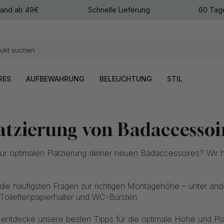
sand ab 49€
Schnelle Lieferung
60 Tag
arben
arben
RES
AUFBEWAHRUNG
BELEUCHTUNG
STIL
atzierung von Badaccessoi
ur optimalen Platzierung deiner neuen Badaccessoires? Wir 
die häufigsten Fragen zur richtigen Montagehöhe – unter and
oilettenpapierhalter und WC-Bürsten.
 entdecke unsere besten Tipps für die optimale Höhe und Pla