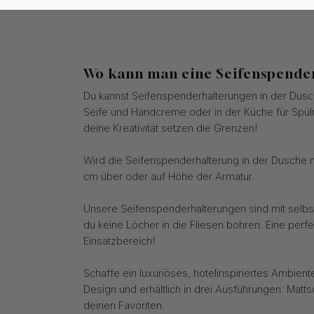
Wo kann man eine Seifenspender
Du kannst Seifenspenderhalterungen in der Du
Seife und Handcreme oder in der Küche für Spülm
deine Kreativität setzen die Grenzen!
Wird die Seifenspenderhalterung in der Dusche m
cm über oder auf Höhe der Armatur.
Unsere Seifenspenderhalterungen sind mit selb
du keine Löcher in die Fliesen bohren. Eine perf
Einsatzbereich!
Schaffe ein luxuriöses, hotelinspiriertes Ambient
Design und erhältlich in drei Ausführungen: Matt
deinen Favoriten.