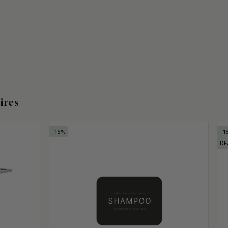
ires
15
1
DE