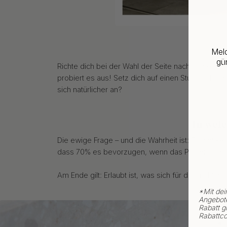
Meld
gün
Richte dich bei der Wahl der Seite nach dir selbst
probiert es aus! Setz dich auf einen Stuhl und dre
sich natürlicher an?
In wel
Die ewige Frage – und die Wahrheit ist: Es gibt ke
dass 70% es bevorzugen, wenn das Papier über de
Am Ende gilt: Erlaubt ist, was sich für dich richti
*
Mit dei
Angebote
Rabatt gi
Rabattco