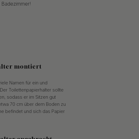
m Badezimmer!
alter montiert
 viele Namen für ein und
Der Toilettenpapierhalter sollte
en, sodass er im Sitzen gut
ter etwa 70 cm über dem Boden zu
ähe befindet und sich das Papier
halter angebracht