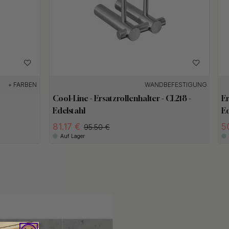
+ FARBEN
WANDBEFESTIGUNG
Cool-Line - Ersatzrollenhalter - CL218 -
Er
Edelstahl
Ed
81.17 €
5
95.50 €
Auf Lager