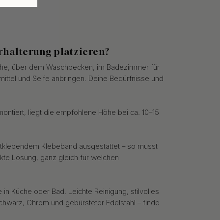
halterung platzieren?
sche, über dem Waschbecken, im Badezimmer für
ittel und Seife anbringen. Deine Bedürfnisse und
ontiert, liegt die empfohlene Höhe bei ca. 10–15
stklebendem Klebeband ausgestattet – so musst
ekte Lösung, ganz gleich für welchen
e in Küche oder Bad. Leichte Reinigung, stilvolles
schwarz, Chrom und gebürsteter Edelstahl – finde