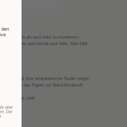
f den
ive
sowohl rechts als auch links zu montieren –
al nach rechts und einmal nach links. Was fühlt
hängen?
bevorzugt wird. Eine amerikanische Studie zeigte,
gen, wenn das Papier zur Wand hin abrollt.
ung – und das zählt.
ls über
en. Der
n