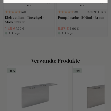
PASSEND FÜR BASE
43
113
Klebeetikett – Duschgel -
Pumpflasche - 500ml - Braun
Mattschwarz
1.45 €
5.87 €
1.70 €
6.90 €
Auf Lager
Auf Lager
Verwandte Produkte
15
15