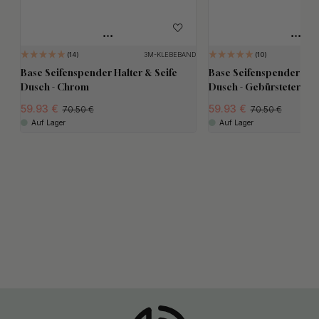
3M-KLEBEBAND
14
10
Base Seifenspender Halter & Seife
Base Seifenspender Halt
Dusch - Chrom
Dusch - Gebürsteter Ede
59.93
59.93
70.50
70.50
Auf Lager
Auf Lager