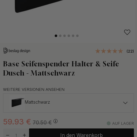
(22)
Base Seifenspender Halter & Seife
Dusch - Mattschwarz
WEITERE VERSIONEN ANSEHEN
Mattschwarz
59.93 €
70.50 €
59.93
€
Poliertes Chrom
70.50
€
AUF LAGER
Auf Lager
In den Warenkorb