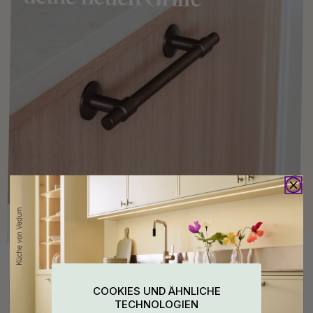
Kaufen Sie zusammen mit
COOKIES UND ÄHNLICHE
15
15
TECHNOLOGIEN