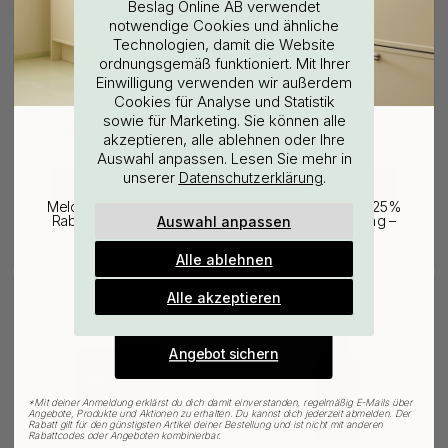
Beslag Online AB verwendet
notwendige Cookies und ähnliche
Technologien, damit die Website
ordnungsgemäß funktioniert. Mit Ihrer
WOULD YOU RATHER VISIT?
Einwilligung verwenden wir außerdem
Cookies für Analyse und Statistik
sowie für Marketing. Sie können alle
EU
25% Rabatt auf deinen
akzeptieren, alle ablehnen oder Ihre
Auswahl anpassen. Lesen Sie mehr in
günstigsten Artikel
PASSEND FÜR BASE
114
8
unserer
.
Datenschutzerklärung
CHANGE COUNTRY
3M
Handseife Meraki - Northern
Melde dich für unseren Newsletter an und erhalte 25%
Oberflächenreinigungstuch
Dawn 490ml
Auswahl anpassen
Rabatt auf den günstigsten Artikel deiner Bestellung –
plus Inspiration und exklusive Angebote.
3.06 €
19.38 €
3.60 €
22.80 €
Auf Lager
Auf Lager
Alle ablehnen
Gültig bis zum 31. August
E-mail
Alle akzeptieren
15
15
POPULAR
Angebot sichern
*
Mit deiner Anmeldung erklärst du dich damit einverstanden, regelmäßig E-Mails über
Angebote, Produkte und Aktionen zu erhalten. Du kannst dich jederzeit abmelden. Der
Rabatt gilt für den günstigsten Artikel deiner Bestellung und ist nicht mit anderen
Rabattcodes oder Angeboten kombinierbar.