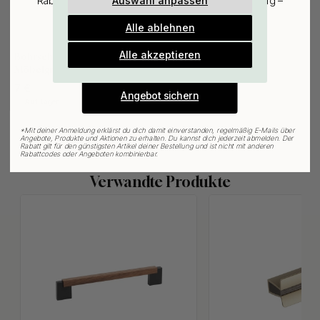
Auswahl anpassen
Rabatt auf den günstigsten Artikel deiner Bestellung –
plus Inspiration und exklusive Angebote.
Alle ablehnen
Gültig bis zum 31. August
127
E-mail
Alle akzeptieren
Bohrschablone für
Möbelgriffe & Möbelknöpfe
7 €
Angebot sichern
Auf Lager
*
Mit deiner Anmeldung erklärst du dich damit einverstanden, regelmäßig E-Mails über
Angebote, Produkte und Aktionen zu erhalten. Du kannst dich jederzeit abmelden. Der
Rabatt gilt für den günstigsten Artikel deiner Bestellung und ist nicht mit anderen
Rabattcodes oder Angeboten kombinierbar.
Verwandte Produkte