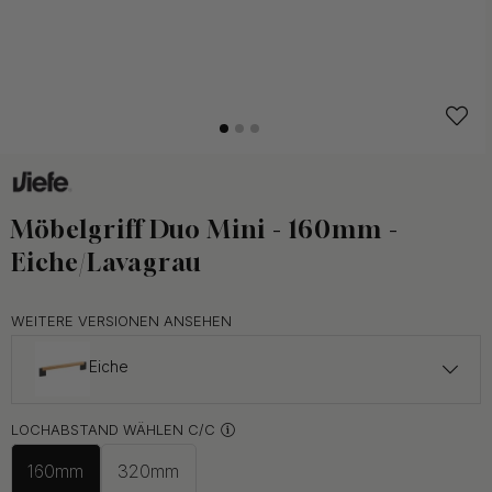
Möbelgriff Duo Mini - 160mm -
Eiche/Lavagrau
WEITERE VERSIONEN ANSEHEN
Eiche
ab 36.50 €
LOCHABSTAND WÄHLEN C/C
Lava Grau
Auf Lager
160mm
320mm