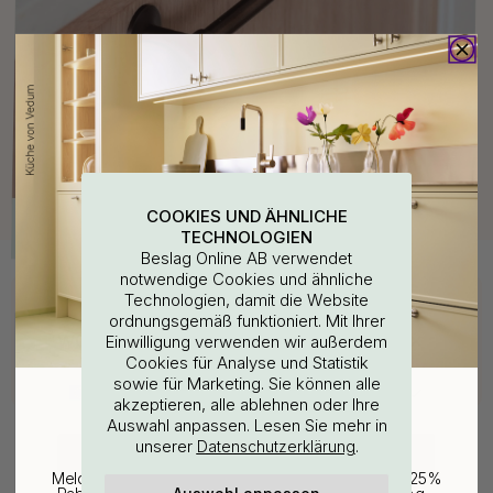
COOKIES UND ÄHNLICHE
TECHNOLOGIEN
Beslag Online AB verwendet
notwendige Cookies und ähnliche
Kaufen Sie zusammen mit
Technologien, damit die Website
ordnungsgemäß funktioniert. Mit Ihrer
WOULD YOU RATHER VISIT?
Einwilligung verwenden wir außerdem
Cookies für Analyse und Statistik
sowie für Marketing. Sie können alle
EU
25% Rabatt auf deinen
akzeptieren, alle ablehnen oder Ihre
Auswahl anpassen. Lesen Sie mehr in
günstigsten Artikel
unserer
.
Datenschutzerklärung
CHANGE COUNTRY
Melde dich für unseren Newsletter an und erhalte 25%