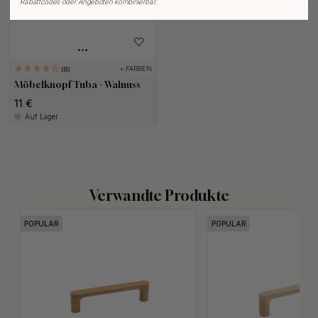
Rabattcodes oder Angeboten kombinierbar.
+ FARBEN
8
Möbelknopf Tuba - Walnuss
11 €
Auf Lager
Verwandte Produkte
POPULAR
POPULAR