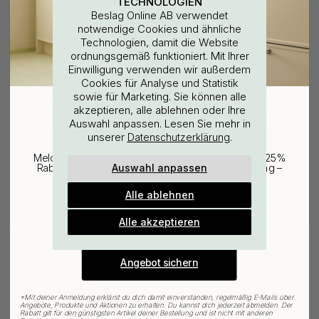
TECHNOLOGIEN
Beslag Online AB verwendet
notwendige Cookies und ähnliche
Technologien, damit die Website
ordnungsgemäß funktioniert. Mit Ihrer
WOULD YOU RATHER VISIT?
Einwilligung verwenden wir außerdem
Cookies für Analyse und Statistik
sowie für Marketing. Sie können alle
EU
25% Rabatt auf deinen
akzeptieren, alle ablehnen oder Ihre
Auswahl anpassen. Lesen Sie mehr in
günstigsten Artikel
unserer
.
Datenschutzerklärung
CHANGE COUNTRY
+ GRÖSSEN
127
6
Melde dich für unseren Newsletter an und erhalte 25%
Auswahl anpassen
Rabatt auf den günstigsten Artikel deiner Bestellung –
Bohrschablone für
Möbelknopf Circum - Walnuss
plus Inspiration und exklusive Angebote.
Möbelgriffe & Möbelknöpfe
Alle ablehnen
7 €
13 €
Gültig bis zum 31. August
E-mail
Auf Lager
Auf Lager
Alle akzeptieren
POPULAR
Angebot sichern
*
Mit deiner Anmeldung erklärst du dich damit einverstanden, regelmäßig E-Mails über
Angebote, Produkte und Aktionen zu erhalten. Du kannst dich jederzeit abmelden. Der
Rabatt gilt für den günstigsten Artikel deiner Bestellung und ist nicht mit anderen