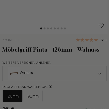
(26)
Möbelgriff Pinta - 128mm - Walnuss
WEITERE VERSIONEN ANSEHEN
Walnuss
ab 14 €
LOCHABSTAND WÄHLEN C/C
Eiche
Auf Lager
128mm
192mm
ab 14 €
Schwarz
Auf Lager