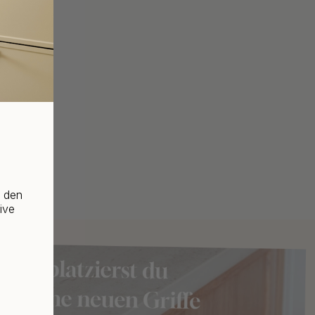
f den
ive