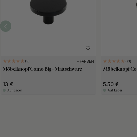
+ FARBEN
5
21
Möbelknopf Como Big - Mattschwarz
Möbelknopf Co
13
5.50
Auf Lager
Auf Lager