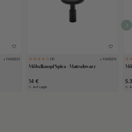
+ FARBEN
+ FARBEN
3
Möbelknopf Spira - Mattschwarz
Möb
14
5.
Auf Lager
A