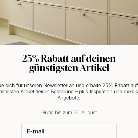
WOULD YOU RATHER VISIT?
EU
25% Rabatt auf deinen
günstigsten Artikel
CHANGE COUNTRY
e dich für unseren Newsletter an und erhalte 25% Rabatt au
stigsten Artikel deiner Bestellung – plus Inspiration und exklus
Angebote.
Gültig bis zum 31. August
E-mail