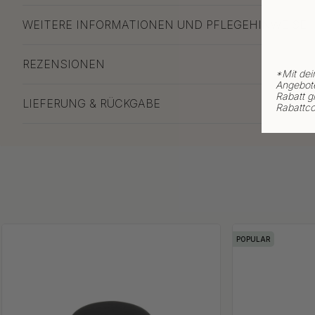
WEITERE INFORMATIONEN UND PFLEGEHINWEISE
REZENSIONEN
*
Mit dei
Angebote
Rabatt gi
LIEFERUNG & RÜCKGABE
Rabattco
POPULAR