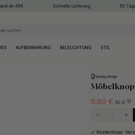
sand ab 49€
Schnelle Lieferung
60 Tag
arben
arben
RES
AUFBEWAHRUNG
BELEUCHTUNG
STIL
Möbelknopf
9.60
€
16
€
Kostenloser Ver