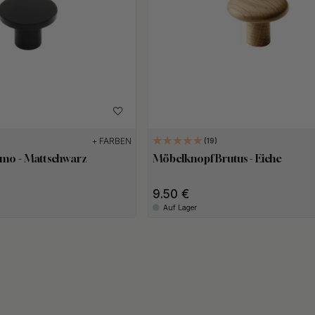
+ FARBEN
19
mo - Mattschwarz
Möbelknopf Brutus - Eiche
9.50
Auf Lager