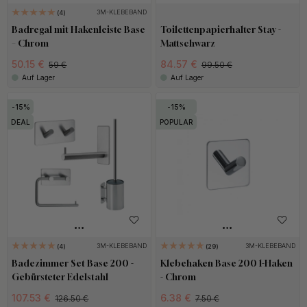
3M-KLEBEBAND
4
Badregal mit Hakenleiste Base
Toilettenpapierhalter Stay -
– Chrom
Mattschwarz
50.15 €
84.57 €
59 €
99.50 €
Auf Lager
Auf Lager
15
15
DEAL
POPULAR
3M-KLEBEBAND
3M-KLEBEBAND
4
29
Badezimmer Set Base 200 -
Klebehaken Base 200 1-Haken
Gebürsteter Edelstahl
- Chrom
107.53 €
6.38 €
126.50 €
7.50 €