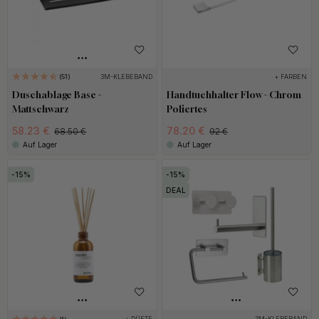
3M-KLEBEBAND
+ FARBEN
51
Duschablage Base -
Handtuchhalter Flow - Chrom
Mattschwarz
Poliertes
58.23 €
78.20 €
68.50 €
92 €
Auf Lager
Auf Lager
15
15
DEAL
+ DÜFTE
3M-KLEBEBAND