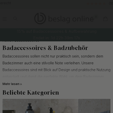
(16177)
0
.
.
.
.
15% auf Badaccessoires & Aufbewahrung
Endet in:
1d
22h
39m
16s
Home
Badaccessoires
Badaccessoires & Badzubehör
Badaccessoires sollen nicht nur praktisch sein, sondern dem
Badezimmer auch eine stilvolle Note verleihen. Unsere
Badaccessoires sind mit Blick auf Design und praktische Nutzung
entwickelt und damit die perfekte Wahl, um dein Badezimmer
aufzuwerten, sodass es sich wie neu anfühlt.
Mehr lesen
Beliebte Kategorien
Badaccessoires sind wichtig, um eine gut organisierte und
funktionale Atmosphäre im Badezimmer zu schaffen. Kleine
Details können einen großen Unterschied machen, sowohl beim