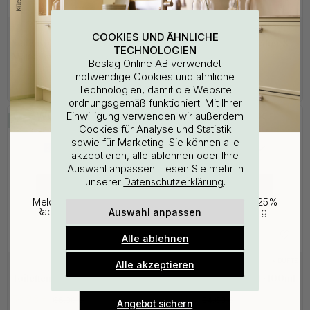
3M-KLEBEBAND
1
108
COOKIES UND ÄHNLICHE
Seifenspender Stay -
Base Seifenspender Halter &
TECHNOLOGIEN
Mattschwarz
Seife - Chrom
Beslag Online AB verwendet
notwendige Cookies und ähnliche
233.33 €
21.25 €
274.50 €
25 €
Technologien, damit die Website
Auf Lager
Auf Lager
ordnungsgemäß funktioniert. Mit Ihrer
WOULD YOU RATHER VISIT?
Einwilligung verwenden wir außerdem
15
15
Cookies für Analyse und Statistik
sowie für Marketing. Sie können alle
EU
25% Rabatt auf deinen
akzeptieren, alle ablehnen oder Ihre
Auswahl anpassen. Lesen Sie mehr in
günstigsten Artikel
unserer
.
Datenschutzerklärung
CHANGE COUNTRY
Melde dich für unseren Newsletter an und erhalte 25%
Auswahl anpassen
Rabatt auf den günstigsten Artikel deiner Bestellung –
plus Inspiration und exklusive Angebote.
Alle ablehnen
Gültig bis zum 31. August
E-mail
3M-KLEBEBAND
+ DÜFTE
19
Alle akzeptieren
Toilettenbürste Solid - Chrom
Duftstäbchen - Kalfjäll - 100ml
56.36 €
29.41 €
66.30 €
34.60 €
Angebot sichern