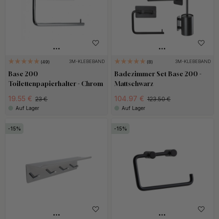
3M-KLEBEBAND
3M-KLEBEBAND
49
8
Base 200
Badezimmer Set Base 200 -
Toilettenpapierhalter - Chrom
Mattschwarz
19.55 €
104.97 €
23 €
123.50 €
Auf Lager
Auf Lager
15
15