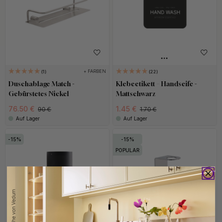
+ FARBEN
1
22
Duschablage Match -
Klebeetikett – Handseife -
Gebürstetes Nickel
Mattschwarz
76.50 €
1.45 €
90 €
1.70 €
Auf Lager
Auf Lager
15
15
POPULAR