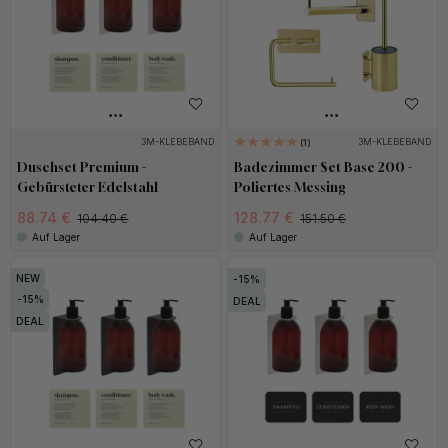
3M-KLEBEBAND
3M-KLEBEBAND
1
Duschset Premium -
Badezimmer Set Base 200 -
Gebürsteter Edelstahl
Poliertes Messing
88.74 €
128.77 €
104.40 €
151.50 €
Auf Lager
Auf Lager
15
15
DEAL
DEAL