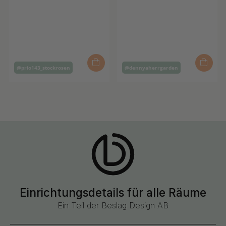
Inlägg
Inlägg
@prio143_stockrosen
@dennyaherrgarden
publicerat
publicerat
av
av
Einrichtungsdetails für alle Räume
Ein Teil der Beslag Design AB