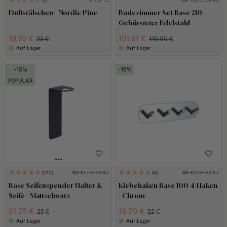
1
Duftstäbchen - Nordic Pine
Badezimmer Set Base 210 -
Gebürsteter Edelstahl
19.55 €
101.91 €
23 €
119.90 €
Auf Lager
Auf Lager
15
15
POPULAR
3M-KLEBEBAND
3M-KLEBEBAND
122
3
Base Seifenspender Halter &
Klebehaken Base 100 4-Haken
Seife - Mattschwarz
- Chrom
21.25 €
18.70 €
25 €
22 €
Auf Lager
Auf Lager