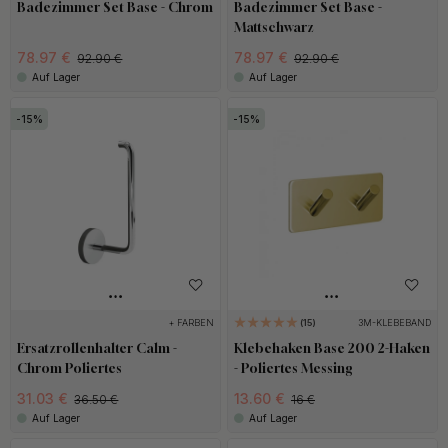
bleiben. 3M ist weltweit führend in seiner Kategorie, daher sind
Badezimmer Set Base - Chrom
Badezimmer Set Base -
Mattschwarz
wir überzeugt, dass unsere Badaccessoires sicher an der Wand
78.97 €
78.97 €
halten, vorausgesetzt die Oberfläche ist glatt und vor der
92.90 €
92.90 €
Auf Lager
Auf Lager
Montage gründlich gereinigt.
15
15
Gib deinem Badezimmer das Upgrade, das es verdient, mit
unseren stilvollen und sicheren Badaccessoires. Das ist eine
preiswerte Veränderung und dein Badezimmer wird sich wie neu
anfühlen.
+ FARBEN
3M-KLEBEBAND
15
Ersatzrollenhalter Calm -
Klebehaken Base 200 2-Haken
Chrom Poliertes
- Poliertes Messing
31.03 €
13.60 €
36.50 €
16 €
Auf Lager
Auf Lager