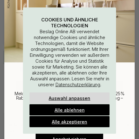
3M-KLEBEBAND
3M-KLEBEBAND
1
35
COOKIES UND ÄHNLICHE
Handtuchhalter Base - Chrom
Toilettenbürste Solid -
TECHNOLOGIEN
Poliertes
Mattschwarz
Beslag Online AB verwendet
26.77 €
53.98 €
31.50 €
63.50 €
notwendige Cookies und ähnliche
Auf Lager
Auf Lager
Technologien, damit die Website
ordnungsgemäß funktioniert. Mit Ihrer
WOULD YOU RATHER VISIT?
Einwilligung verwenden wir außerdem
15
Cookies für Analyse und Statistik
15
POPULAR
sowie für Marketing. Sie können alle
EU
25% Rabatt auf deinen
akzeptieren, alle ablehnen oder Ihre
Auswahl anpassen. Lesen Sie mehr in
günstigsten Artikel
unserer
.
Datenschutzerklärung
CHANGE COUNTRY
Melde dich für unseren Newsletter an und erhalte 25%
Auswahl anpassen
Rabatt auf den günstigsten Artikel deiner Bestellung –
plus Inspiration und exklusive Angebote.
Alle ablehnen
Gültig bis zum 31. August
+ DÜFTE
+ FARBEN
E-mail
Alle akzeptieren
Duftkerze - Light of Early Dawn
Klebeetikett Premium – Dish
- 150g
Wash - Beige