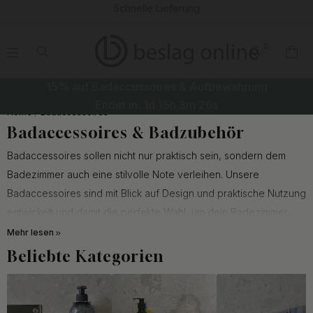
nelle Lieferung
60 Ta
0
.
.
.
.
15% auf Badaccessoires & Aufbewahrung
Endet in:
1d
15h
3m
25s
Home
Badaccessoires
Badaccessoires & Badzubehör
Badaccessoires sollen nicht nur praktisch sein, sondern dem
Badezimmer auch eine stilvolle Note verleihen. Unsere
Badaccessoires sind mit Blick auf Design und praktische Nutzung
entwickelt und damit die perfekte Wahl, um dein Badezimmer
aufzuwerten, sodass es sich wie neu anfühlt.
Mehr lesen
Beliebte Kategorien
Badaccessoires sind wichtig, um eine gut organisierte und
funktionale Atmosphäre im Badezimmer zu schaffen. Kleine
Details können einen großen Unterschied machen, sowohl beim