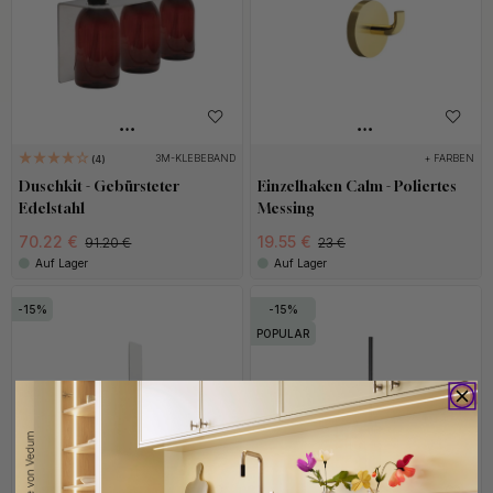
3M-KLEBEBAND
+ FARBEN
4
Duschkit - Gebürsteter
Einzelhaken Calm - Poliertes
Edelstahl
Messing
70.22 €
19.55 €
91.20 €
23 €
Auf Lager
Auf Lager
15
15
POPULAR