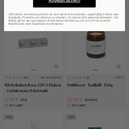
Angebot sichern
20.32 €
2.47 €
23.90 €
2.90 €
Auf Lager
Auf Lager
*
Mit deiner Anmeldung erklärst du dich damit einverstanden, regelmäßig E-Mails über
Angebote, Produkte und Aktionen zu erhalten. Du kannst dich jederzeit abmelden. Der
15
15
Rabatt gilt für den günstigsten Artikel deiner Bestellung und ist nicht mit anderen
Rabattcodes oder Angeboten kombinierbar.
3M-KLEBEBAND
+ DÜFTE
11
1
Klebehaken Base 220 3-Haken
Duftkerze - Kalfjäll - 150g
- Gebürsteter Edelstahl
17.85 €
20.32 €
21 €
23.90 €
Auf Lager
Auf Lager
15
15