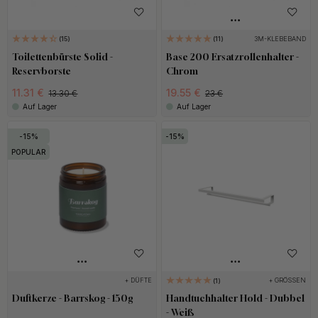
3M-KLEBEBAND
15
11
Toilettenbürste Solid -
Base 200 Ersatzrollenhalter -
Reservborste
Chrom
11.31 €
19.55 €
13.30 €
23 €
Auf Lager
Auf Lager
15
15
POPULAR
+ DÜFTE
+ GRÖSSEN
1
Duftkerze - Barrskog - 150g
Handtuchhalter Hold - Dubbel
- Weiß