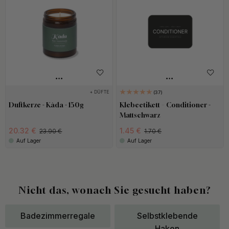
+ DÜFTE
37
Duftkerze - Kåda - 150g
Klebeetikett – Conditioner -
Mattschwarz
20.32 €
1.45 €
23.90 €
1.70 €
Auf Lager
Auf Lager
Nicht das, wonach Sie gesucht haben?
Badezimmerregale
Selbstklebende
Haken