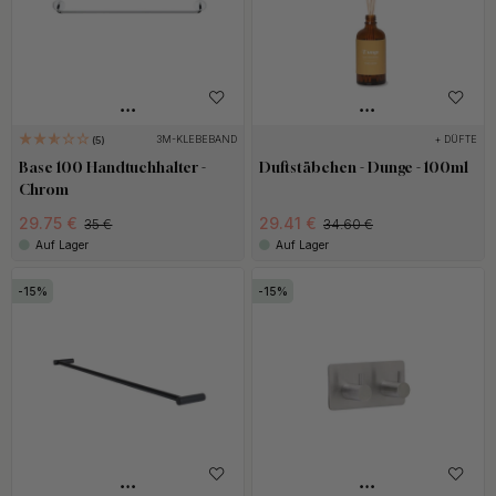
3M-KLEBEBAND
+ DÜFTE
5
Base 100 Handtuchhalter -
Duftstäbchen - Dunge - 100ml
Chrom
29.75 €
29.41 €
35 €
34.60 €
Auf Lager
Auf Lager
15
15