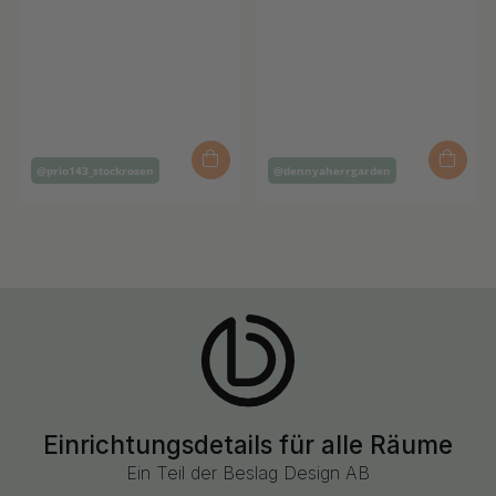
Inlägg
Inlägg
@prio143_stockrosen
@dennyaherrgarden
publicerat
publicerat
av
av
Einrichtungsdetails für alle Räume
Ein Teil der Beslag Design AB