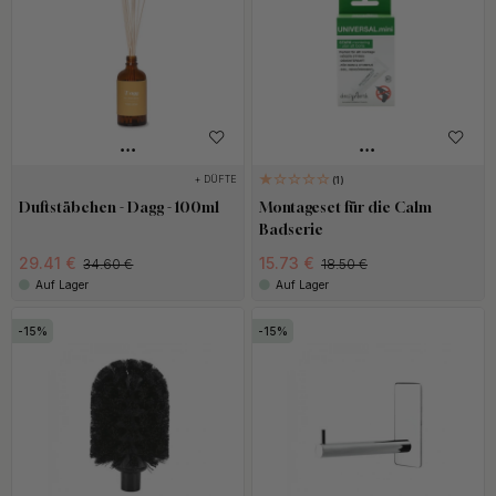
+ DÜFTE
1
Duftstäbchen - Dagg - 100ml
Montageset für die Calm
Badserie
29.41 €
15.73 €
34.60 €
18.50 €
Auf Lager
Auf Lager
15
15