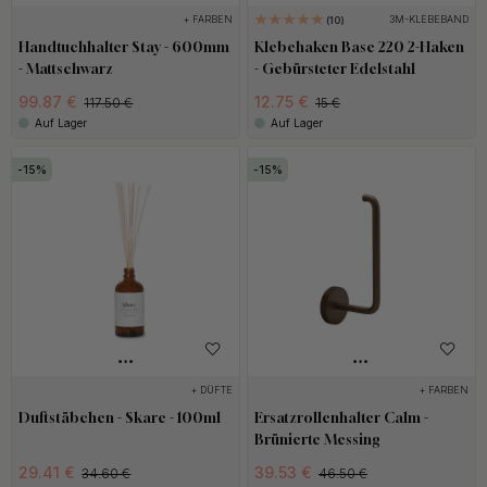
+ FARBEN
3M-KLEBEBAND
10
Handtuchhalter Stay - 600mm
Klebehaken Base 220 2-Haken
- Mattschwarz
- Gebürsteter Edelstahl
99.87 €
12.75 €
117.50 €
15 €
Auf Lager
Auf Lager
15
15
+ DÜFTE
+ FARBEN
Duftstäbchen - Skare - 100ml
Ersatzrollenhalter Calm -
Brünierte Messing
29.41 €
39.53 €
34.60 €
46.50 €