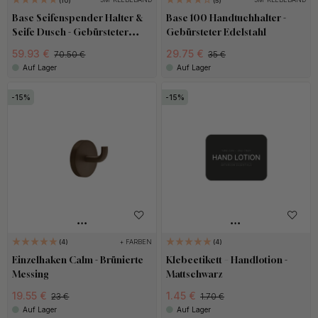
10
5
Base Seifenspender Halter &
Base 100 Handtuchhalter -
Seife Dusch - Gebürsteter
Gebürsteter Edelstahl
Edelstahl
59.93 €
29.75 €
70.50 €
35 €
Auf Lager
Auf Lager
15
15
+ FARBEN
4
4
Einzelhaken Calm - Brünierte
Klebeetikett – Handlotion -
Messing
Mattschwarz
19.55 €
1.45 €
23 €
1.70 €
Auf Lager
Auf Lager