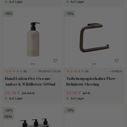
Auf Lager
Auf Lager
15
15
PASSEND FÜR BASE
+ FARBEN
5
4
Hand Lotion Five Oceans -
Toilettenpapierhalter Flow -
Amber & Wildflower 500ml
Brünierte Messing
20.74 €
56.95 €
24.40 €
67 €
Auf Lager
Auf Lager
23
15
DEAL