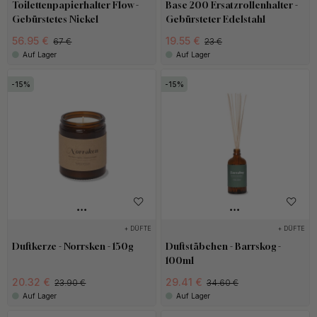
bleiben. 3M ist weltweit führend in seiner Kategorie, daher sind
Toilettenpapierhalter Flow -
Base 200 Ersatzrollenhalter -
Gebürstetes Nickel
Gebürsteter Edelstahl
wir überzeugt, dass unsere Badaccessoires sicher an der Wand
56.95 €
19.55 €
halten, vorausgesetzt die Oberfläche ist glatt und vor der
67 €
23 €
Auf Lager
Auf Lager
Montage gründlich gereinigt.
15
15
Gib deinem Badezimmer das Upgrade, das es verdient, mit
unseren stilvollen und sicheren Badaccessoires. Das ist eine
preiswerte Veränderung und dein Badezimmer wird sich wie neu
anfühlen.
+ DÜFTE
+ DÜFTE
Duftkerze - Norrsken - 150g
Duftstäbchen - Barrskog -
100ml
20.32 €
29.41 €
23.90 €
34.60 €
Auf Lager
Auf Lager