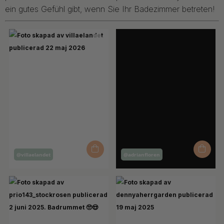
ein gutes Gefühl gibt, wenn Sie Ihr Badezimmer betreten!
Inlägg
Inlägg
@villaelandet
@adrianfloren
publicerat
publicerat
av
av