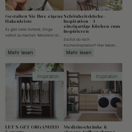
Gestalten Sie Ihre eigene
Schönheitsküche-
Hakenleiste
Inspiration – 3
einzigartige Küchen zum
Es gibt viele Vorteile, Dinge
Inspirieren
selbst zu machen. Meistens ist
Suchst du nach
es deutlich günstiger – außerdem
Kücheninspiration? Hier haben wir
wird es genau so, wie Sie es
eine Auswahl an stilvollen und
Mehr lesen
Mehr lesen
haben möchten, was auch
persönlichen Küchen
bedeutet, dass niemand etwas
zusammengestellt – voller
Gleiches besitzen wird.Wenn Sie
smarter Ideen, schöner Details
zusätzlich etwas Altes in etwas
und zahlreicher Bilder, die
Inspiration
Inspiration
N...
inspirieren. In jeder Küche stellen
wir Materialauswahl,...
LET´S GET ORGANIZED
Medizinschränke &
5 smarte
clevere Aufbewahrung