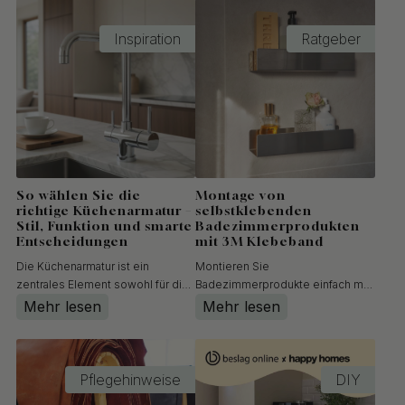
Inspiration
Ratgeber
So wählen Sie die
Montage von
richtige Küchenarmatur –
selbstklebenden
Stil, Funktion und smarte
Badezimmerprodukten
Entscheidungen
mit 3M Klebeband
Die Küchenarmatur ist ein
Montieren Sie
zentrales Element sowohl für die
Badezimmerprodukte einfach mit
Optik als auch für die Funktion
3M Klebeband ohne in Fliesen zu
Mehr lesen
Mehr lesen
Ihrer Küche und ist in vielen
bohren. Bei Beslag Online finden
Stilrichtungen erhältlich – von
Sie selbstklebendes
klassischem Jahrhundertwende-
Badezimmerzubehör wie Regale,
Stil bis hin zu modernen, klaren
Seifenspenderhalter und WC
Pflegehinweise
DIY
Designs. Gleichzeitig spie...
Bürstenhalter, die sicher auf