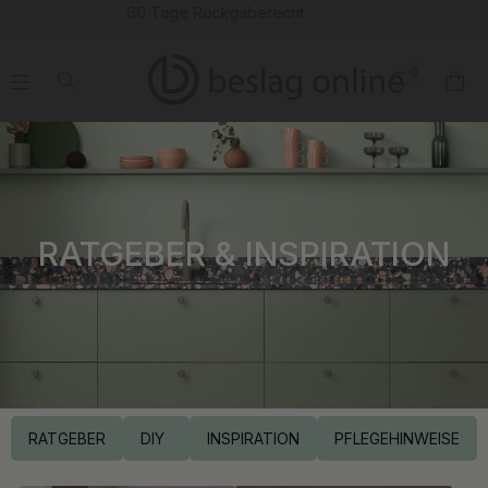
(16146)
0
.
.
.
.
RATGEBER & INSPIRATION
RATGEBER
DIY
INSPIRATION
PFLEGEHINWEISE