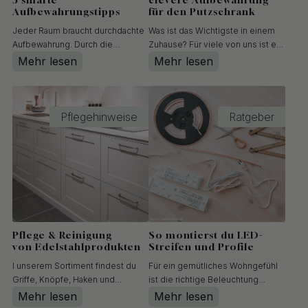
Aufbewahrungstipps
für den Putzschrank
Jeder Raum braucht durchdachte
Was ist das Wichtigste in einem
Aufbewahrung. Durch die
Zuhause? Für viele von uns ist es
Organisation mit verschiedenen
ein wohnliches, ruhiges und
Mehr lesen
Mehr lesen
Aufbewahrungssystemen und
harmonisches Gefühl – aber auch
den Einsatz der richtigen
Sicherheit und Geborgenheit für
Beleuchtung erleichtern Sie sich
die ganze Familie.Und wie
den Alltag – mit Lösungen, die
erreicht man das? Ein gut
Pflegehinweise
Ratgeber
sowohl praktisch als auch stilvoll
organisiertes Zuhause, in dem a...
sind...
Pflege & Reinigung
So montierst du LED-
von Edelstahlprodukten
Streifen und Profile
I unserem Sortiment findest du
Für ein gemütliches Wohngefühl
Griffe, Knöpfe, Haken und
ist die richtige Beleuchtung
Badaccessoires aus Edelstahl.
besonders wichtig. Beleuchtung,
Mehr lesen
Mehr lesen
Edelstahl ist ein robustes Material,
die den Alltag an einem dunklen