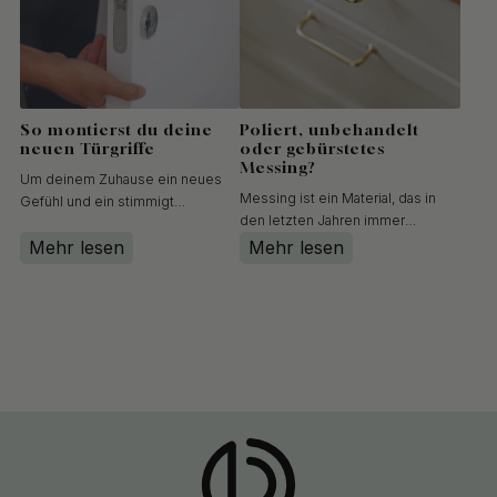
So montierst du deine
Poliert, unbehandelt
neuen Türgriffe
oder gebürstetes
Messing?
Um deinem Zuhause ein neues
Messing ist ein Material, das in
Gefühl und ein stimmigt
den letzten Jahren immer
Gesamtbild zu verleihen, kann es
beliebter geworden ist, und es
Mehr lesen
Mehr lesen
schon reichen, einfach die
gibt verschiedene Ausführungen
Türgriffe auszutauschen. Wenn du
von Messing. Hier erklären wir die
das noch nie gemacht hast, kann
Unterschiede zwischen
der Wechsel allerdings etwas
poliertem Messing,
knifflig sein. Deshalb haben wir
unbehandeltem Messing und
ei...
gebürstetem Messing...