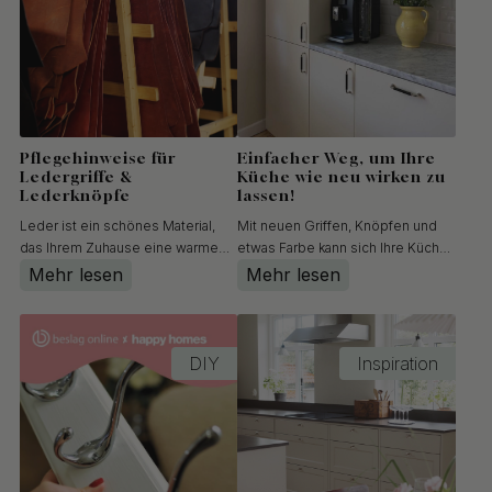
glatten Oberflächen befe...
Pflegehinweise für
Einfacher Weg, um Ihre
Ledergriffe &
Küche wie neu wirken zu
Lederknöpfe
lassen!
Leder ist ein schönes Material,
Mit neuen Griffen, Knöpfen und
das Ihrem Zuhause eine warme
etwas Farbe kann sich Ihre Küche
und natürliche Note verleiht – es
ganz einfach wie neu anfühlen!
Mehr lesen
Mehr lesen
ist jedoch auch ein lebendiges
Nutzen Sie das, was Sie bereits
Material, das gepflegt werden
haben, anstatt Neues zu kaufen.
muss. Hier finden Sie sowohl
Die Küche selbst umzugestalten
Informationen zu unseren
ist nicht nur unterhaltsamer und
DIY
Inspiration
Ledergriffen und Lederknöpfen
günstiger – sonder...
a...