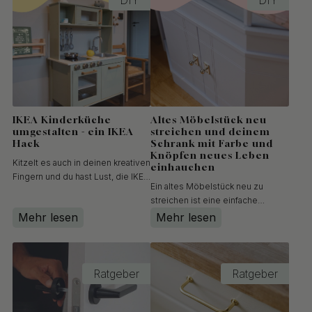
Schritt, wie du de...
Altes Möbelstück neu
IKEA Kinderküche
streichen und deinem
umgestalten - ein IKEA
Schrank mit Farbe und
Hack
Knöpfen neues Leben
Kitzelt es auch in deinen kreativen
einhauchen
Fingern und du hast Lust, die IKEA
Ein altes Möbelstück neu zu
Kinderküche deiner Kinder
streichen ist eine einfache
aufzuhübschen und
Möglichkeit, einem müden
Mehr lesen
Mehr lesen
umzugestalten?Es ist einfach und
Schrank neues Leben
macht richtig Spaß, das Spielzeug
einzuhauchen. Mit der richtigen
der Kinder zu verschönern. Macht
Farbe und stilvollen Knöpfen
daraus euer gemeinsames Pr...
kannst du ein ganz neues
Ratgeber
Ratgeber
Einrichtungselement schaffen,
das sowohl persönlich al...