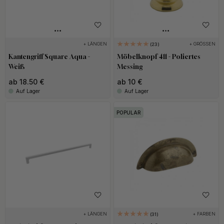
+ LÄNGEN
+ GRÖSSEN
23
Kantengriff Square Aqua -
Möbelknopf 411 - Poliertes
Weiß
Messing
ab 18.50 €
ab 10 €
Auf Lager
Auf Lager
POPULAR
+ LÄNGEN
+ FARBEN
31