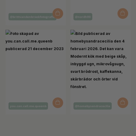
Inlägg
Inlägg
@brittvandenbroekfotografie
@nordh90
publicerat
publicerat
av
av
Inlägg
Inlägg
you.can.call.me.queenb
@homebysandracecilia
publicerat
publicerat
av
av