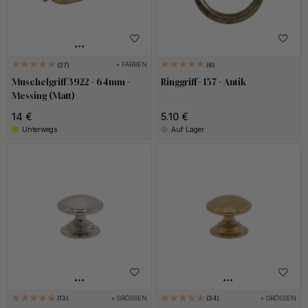
+ FARBEN
27
6
Muschelgriff 3922 - 64mm -
Ringgriff - 157 - Antik
Messing (Matt)
14 €
5.10 €
Unterwegs
Auf Lager
+ GRÖSSEN
+ GRÖSSEN
13
34