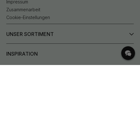
Impressum
Zusammenarbeit
Cookie-Einstellungen
UNSER SORTIMENT
INSPIRATION
HÄUFIGE FRAGEN
Lieferung
Was sind Lochabstand?
Bestehende Bestellung ändern
Rücksendungen & Reklamationen
Bedingungen für kostenlosen Versand