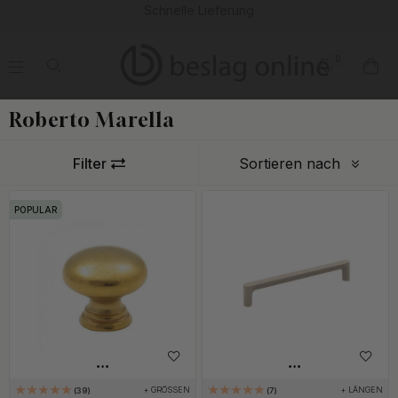
Schnelle Lieferung
0
.
.
.
.
Home
Roberto Marella
Roberto Marella
Filter
Sortieren nach
POPULAR
+ GRÖSSEN
+ LÄNGEN
39
7