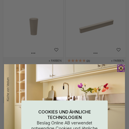
+ FARBEN
+ FARBEN
2
Möbelknopf Aqua-Rama -
Möbelgriff Appia- 160mm -
Sand
Sand
5.50 €
17.50 €
Auf Lager
Auf Lager
POPULAR
COOKIES UND ÄHNLICHE
TECHNOLOGIEN
Beslag Online AB verwendet
notwendige Cookies und ähnliche